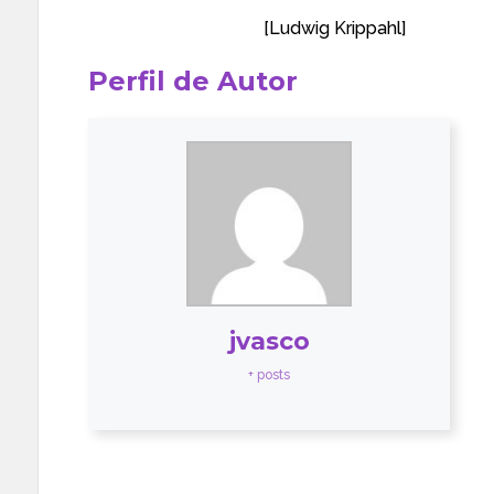
——————————–
[
Ludwig Krippahl
]
Perfil de Autor
jvasco
+ posts