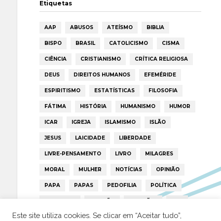
Etiquetas
AAP
ABUSOS
ATEÍSMO
BIBLIA
BISPO
BRASIL
CATOLICISMO
CISMA
CIÊNCIA
CRISTIANISMO
CRÍTICA RELIGIOSA
DEUS
DIREITOS HUMANOS
EFEMÉRIDE
ESPIRITISMO
ESTATÍSTICAS
FILOSOFIA
FÁTIMA
HISTÓRIA
HUMANISMO
HUMOR
ICAR
IGREJA
ISLAMISMO
ISLÃO
JESUS
LAICIDADE
LIBERDADE
LIVRE-PENSAMENTO
LIVRO
MILAGRES
MORAL
MULHER
NOTÍCIAS
OPINIÃO
PAPA
PAPAS
PEDOFILIA
POLÍTICA
PORTUGAL
RELIGIÃO
RELIGIÕES
RTP
Este site utiliza cookies. Se clicar em “Aceitar tudo”,
TRUMP
VATICANO