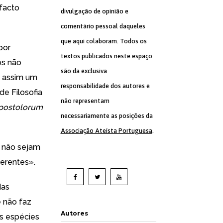
 facto
divulgação de opinião e
comentário pessoal daqueles
que aqui colaboram. Todos os
por
textos publicados neste espaço
ós não
são da exclusiva
é assim um
responsabilidade dos autores e
de Filosofia
não representam
postolorum
necessariamente as posições da
Associação Ateísta Portuguesa
.
 não sejam
ferentes».
das
e não faz
Autores
as espécies