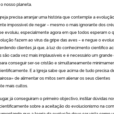
o nosso planeta.
greja precisa arranjar uma história que contemple a evolução
te impossível de negar – mesmo o mais ignorante dos cré
ripe evoluiu, especialmente agora em que todos esperam o 
olução fazem ao vírus da gripe das aves – e negue o evolu
erdendo clientes já que, à luz do conhecimento científico ac
s
são cada vez mais implausíveis e é necessário um grande
para conseguir ser-se cristão e simultaneamente minimame
ientificamente. E a Igreja sabe que acima de tudo precisa de
irosa» de alimentar os mitos sem alienar os seus clientes
te mais cultos.
ugar, já conseguiram o primeiro objectivo, instilar dúvidas n
cientificamente sobre a aceitação do evolucionismo na co
umentando que a teoria da evolução
deve ser vista como u