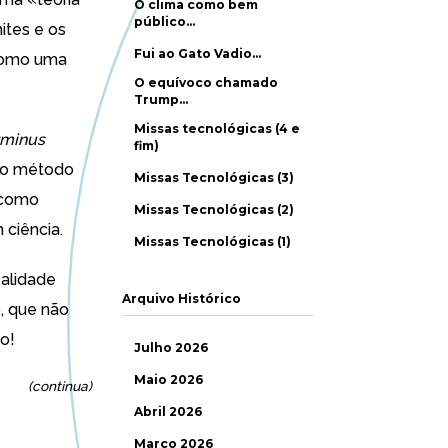
O clima como bem
público…
ites e os
Fui ao Gato Vadio…
«como uma
O equívoco chamado
Trump…
Missas tecnológicas (4 e
rminus
fim)
 do método
Missas Tecnológicas (3)
a como
Missas Tecnológicas (2)
 ciência.
Missas Tecnológicas (1)
ealidade
Arquivo Histórico
o, que não
o!
Julho 2026
Maio 2026
(continua)
Abril 2026
Março 2026