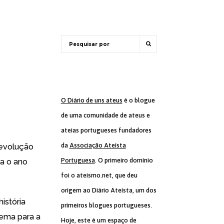
O Diário de uns ateus
é o blogue
de uma comunidade de ateus e
ateias portugueses fundadores
da
Associação Ateísta
evolução
Portuguesa
. O primeiro domínio
ra o ano
foi o ateismo.net, que deu
origem ao Diário Ateísta, um dos
istória
primeiros blogues portugueses.
tema para a
Hoje, este é um espaço de