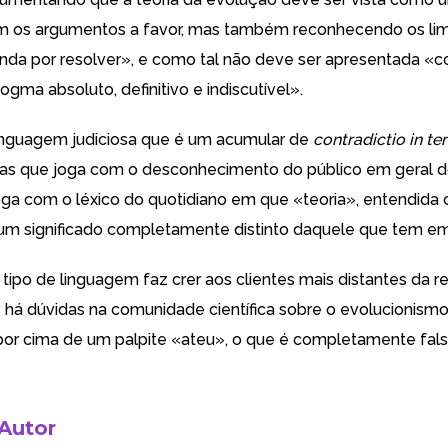
com os argumentos a favor, mas também reconhecendo os lim
nda por resolver», e como tal não deve ser apresentada 
gma absoluto, definitivo e indiscutível».
inguagem judiciosa que é um acumular de
contradictio in te
 mas que joga com o desconhecimento do público em geral
 joga com o léxico do quotidiano em que «teoria», entendid
 um significado completamente distinto daquele que tem em
 tipo de linguagem faz crer aos clientes mais distantes da r
ue há dúvidas na comunidade científica sobre o evolucionism
por cima de um palpite «ateu», o que é completamente fals
 Autor