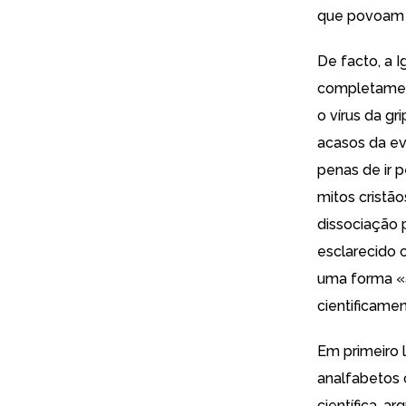
que povoam 
De facto, a I
completamen
o vírus da g
acasos da ev
penas de ir p
mitos cristão
dissociação 
esclarecido c
uma forma «a
cientificamen
Em primeiro l
analfabetos 
científica,
arg