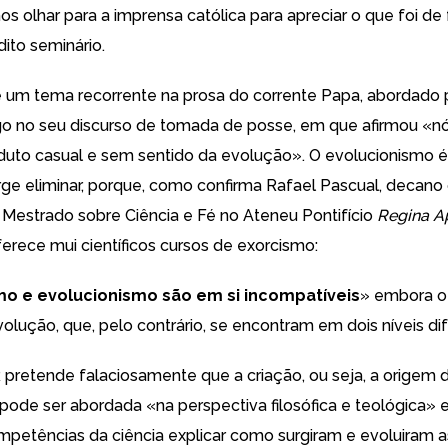
s olhar para a imprensa católica para apreciar o que foi de
dito seminário.
é um
tema recorrente
na prosa do corrente Papa, abordado 
go no seu discurso de tomada de posse, em que afirmou «
n
uto casual e sem sentido da evolução
». O evolucionismo 
rge eliminar, porque, como confirma Rafael Pascual, decano 
o Mestrado sobre Ciência e Fé no Ateneu Pontifício
Regina A
erece mui científicos cursos de exorcismo
:
mo e evolucionismo são em si incompatíveis
» embora o
olução, que, pelo contrário, se encontram em dois níveis di
R pretende falaciosamente que a criação, ou seja, a origem 
 pode ser abordada
«na perspectiva filosófica e teológica» 
mpetências da ciência explicar como surgiram e evoluiram 