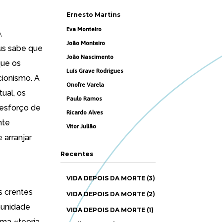
Ernesto Martins
Eva Monteiro
,
João Monteiro
us sabe que
João Nascimento
que os
Luís Grave Rodrigues
cionismo. A
Onofre Varela
tual,
os
Paulo Ramos
 esforço de
Ricardo Alves
nte
Vítor Julião
 arranjar
Recentes
VIDA DEPOIS DA MORTE (3)
os crentes
VIDA DEPOIS DA MORTE (2)
munidade
VIDA DEPOIS DA MORTE (1)
ma «teoria