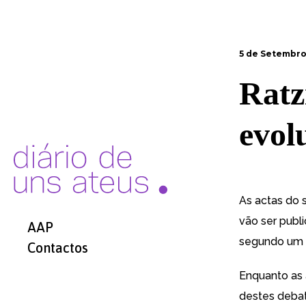
5 de Setembro
Ratz
evol
As actas
do 
vão ser publ
AAP
segundo um 
Contactos
Enquanto as a
destes debat