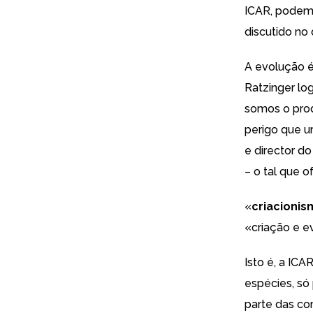
ICAR, podemo
discutido no 
A evolução 
Ratzinger lo
somos o prod
perigo que u
e director d
– o tal
que of
«
criacionis
«criação e ev
Isto é, a ICA
espécies,
só
parte das co