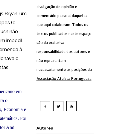
divulgação de opinião e
gs Bryan
, um
comentário pessoal daqueles
opes (o
que aqui colaboram. Todos os
Bush não
textos publicados neste espaço
um imbecil
são da exclusiva
 emenda à
responsabilidade dos autores e
tionava o
não representam
stas
necessariamente as posições da
Associação Ateísta Portuguesa
.
mericano em
ra o
o, Economia e
atemática. Foi
ator And
Autores