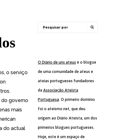
dos
O Diário de uns ateus
é o blogue
de uma comunidade de ateus e
os
, o serviço
ateias portugueses fundadores
von
da
Associação Ateísta
tros.
Portuguesa
. O primeiro domínio
do governo
foi o ateismo.net, que deu
enas
mais
origem ao Diário Ateísta, um dos
merican
primeiros blogues portugueses.
a do actual
Hoje, este é um espaço de