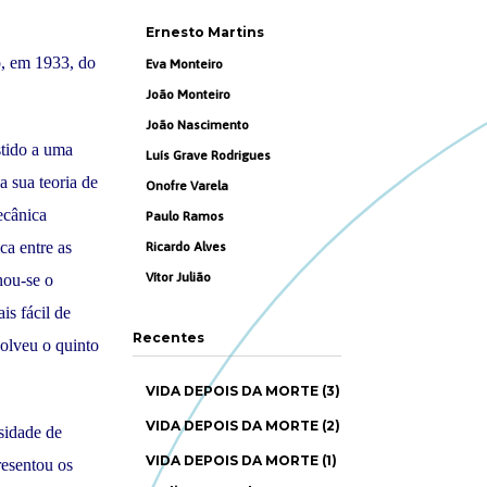
Ernesto Martins
o, em 1933, do
Eva Monteiro
João Monteiro
João Nascimento
stido a uma
Luís Grave Rodrigues
 sua teoria de
Onofre Varela
ecânica
Paulo Ramos
ca entre as
Ricardo Alves
Vítor Julião
nou-se o
s fácil de
Recentes
olveu o quinto
VIDA DEPOIS DA MORTE (3)
VIDA DEPOIS DA MORTE (2)
sidade de
VIDA DEPOIS DA MORTE (1)
resentou os