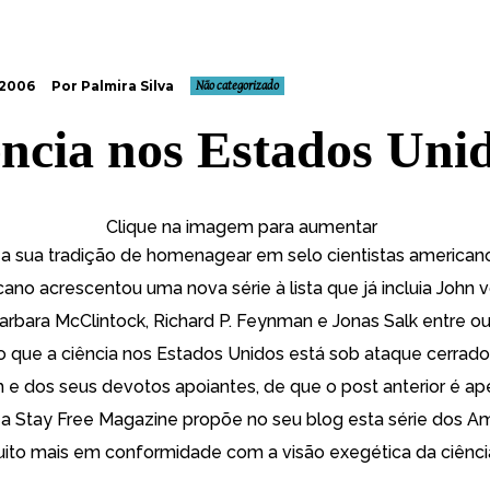
 2006
Por Palmira Silva
Não categorizado
ência nos Estados Uni
Clique na imagem para aumentar
o
a sua tradição de homenagear
em selo
cientistas american
icano acrescentou
uma nova série
à lista que já incluia John 
rbara McClintock, Richard P. Feynman e Jonas Salk entre ou
 que a ciência nos Estados Unidos está sob
ataque cerrado
h e dos seus
devotos apoiantes
, de que o
post anterior
é
ap
a Stay
Free Magazine
propõe no seu blog esta série dos A
muito mais em conformidade com a visão exegética da ciênci