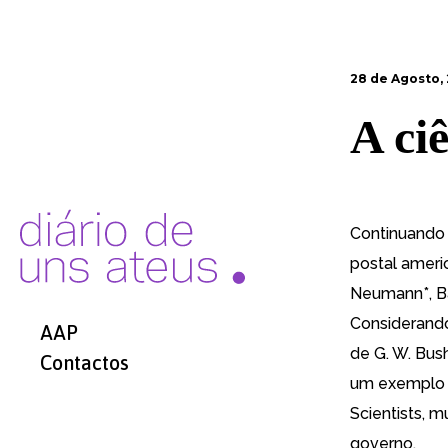
28 de Agosto,
A ci
Continuand
postal amer
Neumann*, Ba
Considerando
AAP
de G. W. Bus
Contactos
um exemplo
Scientists, 
governo.