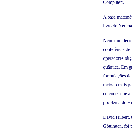
Computer).
A base matemáti
livro de Neum
Neumann decidiu
conferência de 
operadores (ál
quântica. Em gr
formulações de
método mais po
entender que a
problema de Hil
David Hilbert,
Göttingen, foi