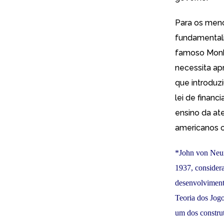
Para os meno
fundamentali
famoso Monke
necessita a
que introduz
lei de finan
ensino da at
americanos c
*John von Neum
1937, considera
desenvolviment
Teoria dos Jogo
um dos constru