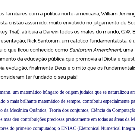
s familiares com a política norte-americana,
William Jennin
sta cristão assumido, muito envolvido no julgamento de Sc
y Trial), atribuia a Darwin todos os males do mundo; G.W. 
presentação;
Rick Santorum
, um católico fundamentalista,
é 
iu o que ficou conhecido como
Santorum Amendment
, uma
ciamento da educação pública que promovia a IDiotia e ques
eia evolução, finalmente Deus é o mito que os fundamentali
onsideram ter fundado o seu país!
ann, um matemático húngaro de origem judaica que se naturalizou a
do o mais brilhante matemático de sempre, contribuiu especialmente pa
o da Mecânica Quântica, Teoria dos conjuntos, Ciência da Computaçã
s mas deu contribuições preciosas praticamente em todas as áreas da M
tores do primeiro computador, o ENIAC (Eletronical Numerical Integr