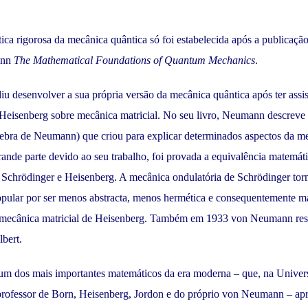
ca rigorosa da mecânica quântica só foi estabelecida após a publicaçã
ann
The Mathematical Foundations of Quantum Mechanics
.
 desenvolver a sua própria versão da mecânica quântica após ter assi
Heisenberg sobre mecânica matricial. No seu livro, Neumann descreve a
gebra de Neumann) que criou para explicar determinados aspectos da m
ande parte devido ao seu trabalho, foi provada a equivalência matemáti
 Schrödinger e Heisenberg. A mecânica ondulatória de Schrödinger tor
pular por ser menos abstracta, menos hermética e consequentemente mai
 mecânica matricial de Heisenberg. Também em 1933 von Neumann res
bert.
 um dos mais importantes matemáticos da era moderna – que, na Univer
 professor de Born, Heisenberg, Jordon e do próprio von Neumann – ap