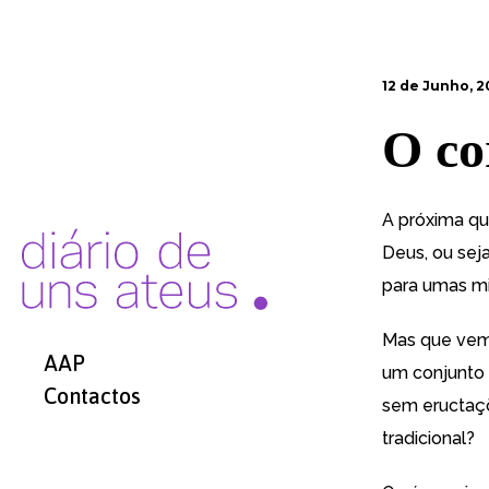
12 de Junho, 
O co
A próxima qu
Deus, ou seja
para umas min
Mas que vem 
AAP
um conjunto
Contactos
sem eructaçõ
tradicional?