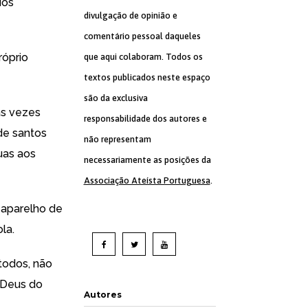
dos
divulgação de opinião e
comentário pessoal daqueles
róprio
que aqui colaboram. Todos os
textos publicados neste espaço
são da exclusiva
as vezes
responsabilidade dos autores e
de santos
não representam
uas aos
necessariamente as posições da
Associação Ateísta Portuguesa
.
 aparelho de
la.
todos, não
 Deus do
Autores