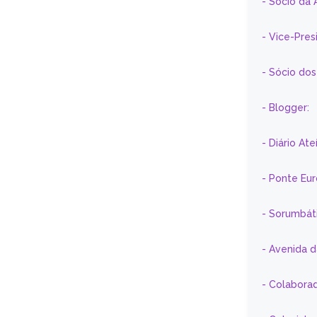
- Sócio da 
- Vice-Pre
- Sócio do
- Blogger:
- Diário At
- Ponte Eu
- Sorumbát
- Avenida 
- Colaborad