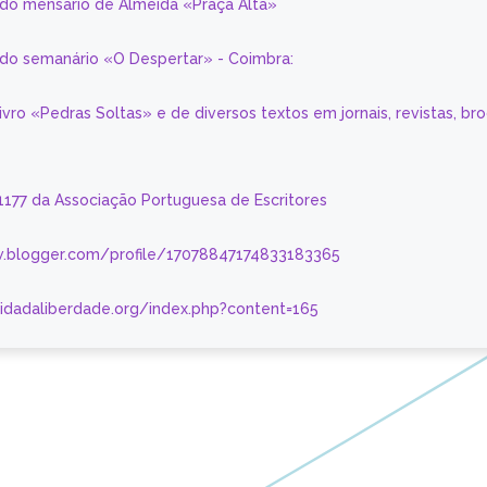
 do mensário de Almeida «Praça Alta»
a do semanário «O Despertar» - Coimbra:
livro «Pedras Soltas» e de diversos textos em jornais, revistas, br
 1177 da Associação Portuguesa de Escritores
.blogger.com/profile/17078847174833183365
nidadaliberdade.org/index.php?content=165