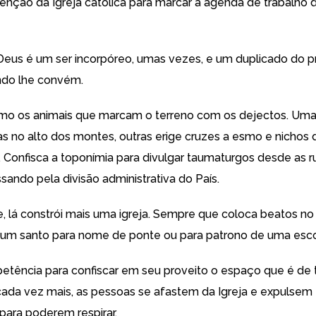
enção da Igreja católica para marcar a agenda de trabalho 
Deus é um ser incorpóreo, umas vezes, e um duplicado do p
do lhe convém.
omo os animais que marcam o terreno com os dejectos. Um
as no alto dos montes, outras erige cruzes a esmo e nichos 
. Confisca a toponímia para divulgar taumaturgos desde as r
ssando pela divisão administrativa do País.
 lá constrói mais uma igreja. Sempre que coloca beatos no
i um santo para nome de ponte ou para patrono de uma esco
etência para confiscar em seu proveito o espaço que é de 
cada vez mais, as pessoas se afastem da Igreja e expulsem
 para poderem respirar.