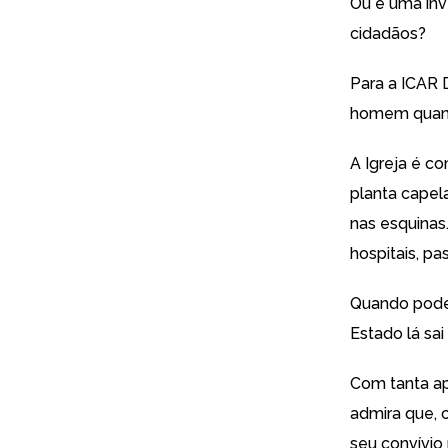
Ou é uma inv
cidadãos?
Para a ICAR 
homem quan
A Igreja é c
planta capel
nas esquinas
hospitais, pa
Quando pode,
Estado lá sa
Com tanta ap
admira que, 
seu convívio