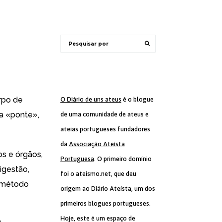
rpo de
O Diário de uns ateus
é o blogue
ma «ponte»,
de uma comunidade de ateus e
ateias portugueses fundadores
da
Associação Ateísta
s e órgãos,
Portuguesa
. O primeiro domínio
igestão,
foi o ateismo.net, que deu
o método
origem ao Diário Ateísta, um dos
primeiros blogues portugueses.
Hoje, este é um espaço de