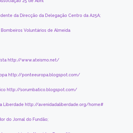
Associação 25 de Abril
sidente da Direcção da Delegação Centro da A25A;
s Bombeiros Voluntários de Almeida
eísta http://www.ateismo.net/
ropa http://ponteeuropa.blogspot.com/
ico http://sorumbatico.blogspot.com/
da Liberdade http://avenidadaliberdade.org/home#
or do Jornal do Fundão;