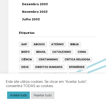
Dezembro 2003
Novembro 2003
Julho 2003
Etiquetas
AAP
ABUSOS
ATEÍSMO
BIBLIA
BISPO
BRASIL
CATOLICISMO
CISMA
CIÊNCIA
CRISTIANISMO
CRÍTICA RELIGIOSA
DEUS
DIREITOS HUMANOS
EFEMÉRIDE
ESPIRITISMO
ESTATÍSTICAS
FILOSOFIA
Este site utiliza cookies. Se clicar em “Aceitar tudo”,
FÁTIMA
HISTÓRIA
HUMANISMO
HUMOR
consentirá TODAS as cookies.
ICAR
IGREJA
ISLAMISMO
ISLÃO
Aceitar tudo
Rejeitar tudo
JESUS
LAICIDADE
LIBERDADE
LIVRE-PENSAMENTO
LIVRO
MILAGRES