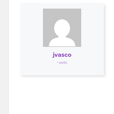
jvasco
+ posts