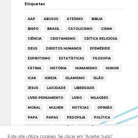
Etiquetas
AAP
ABUSOS
ATEÍSMO
BIBLIA
BISPO
BRASIL
CATOLICISMO
CISMA
CIÊNCIA
CRISTIANISMO
CRÍTICA RELIGIOSA
DEUS
DIREITOS HUMANOS
EFEMÉRIDE
ESPIRITISMO
ESTATÍSTICAS
FILOSOFIA
FÁTIMA
HISTÓRIA
HUMANISMO
HUMOR
ICAR
IGREJA
ISLAMISMO
ISLÃO
JESUS
LAICIDADE
LIBERDADE
LIVRE-PENSAMENTO
LIVRO
MILAGRES
MORAL
MULHER
NOTÍCIAS
OPINIÃO
PAPA
PAPAS
PEDOFILIA
POLÍTICA
PORTUGAL
RELIGIÃO
RELIGIÕES
RTP
Este site utiliza cookies. Se clicar em “Aceitar tudo”,
TRUMP
VATICANO