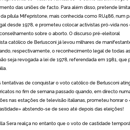
mento das uniões de facto. Para além disso, pretende limita
da pílula Mifepristone, mais conhecida como RU486, num p
egal desde 1978, e prometeu colocar activistas pró-vida nos
aconselhamento sobre o aborto. O discurso pré-eleitoral
sta católico de Berlusconi
já levou milhares de manifestan
ndo, respectivamente, o reconhecimento legal de todas as
não seja revogada a lei de 1978, referendada em 1981, que 
lia.
 tentativas de conquistar o voto católico de Berlusconi atin
ricatos no fim de semana passado quando, em directo numa
ções nas estações de televisão italianas, prometeu honrar o 
castidade» abstendo-se de sexo até depois das eleições!
ella Sera realça no entanto que o voto de castidade temporá