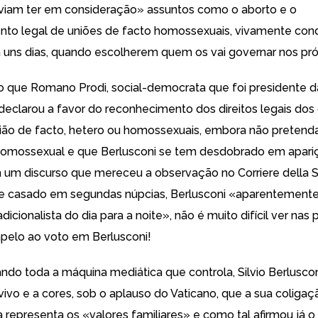
eviam ter em consideração» assuntos como o aborto e o
to legal de uniões de facto homossexuais,
vivamente con
 uns dias, quando escolherem quem os vai governar nos pr
 que Romano Prodi, social-democrata que foi presidente 
 declarou a favor do reconhecimento dos direitos legais dos
ão de facto, hetero ou homossexuais, embora não pretenda 
omossexual e que Berlusconi se tem desdobrado em apari
 um discurso que mereceu a observação no Corriere della S
e casado em segundas núpcias, Berlusconi «aparentemente
adicionalista do dia para a noite», não é muito difícil ver nas
pelo ao voto em Berlusconi!
ando toda a máquina mediática que controla, Silvio Berlusco
vivo e a cores, sob o aplauso do Vaticano
, que a sua coliga
a representa os «valores familiares» e como tal afirmou já o