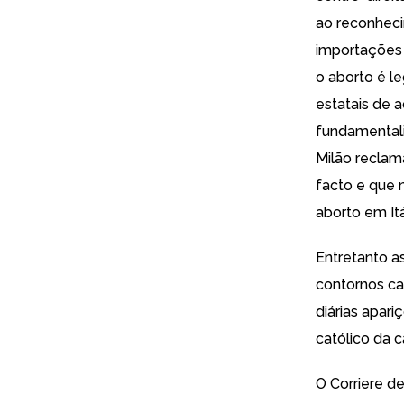
ao reconheci
importações 
o aborto é l
estatais de 
fundamentali
Milão
reclama
facto e que 
aborto em Itá
Entretanto as
contornos ca
diárias apari
católico da 
O Corriere d