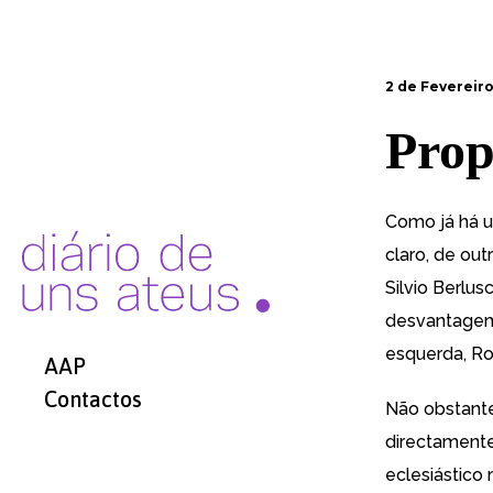
2 de Fevereiro
Prop
Como
já há 
claro,
de outr
Silvio Berlus
desvantagem 
esquerda, R
AAP
Contactos
Não obstante 
directamente,
eclesiástico