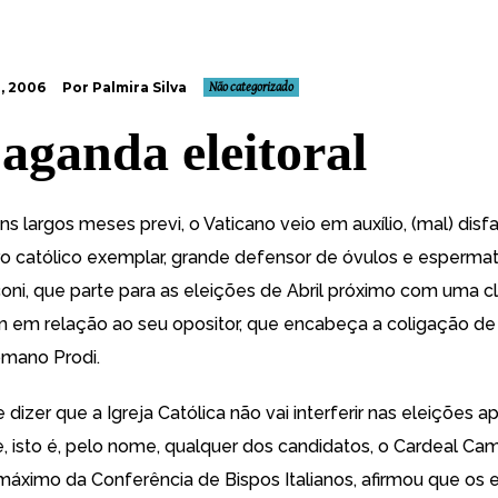
, 2006
Por Palmira Silva
Não categorizado
aganda eleitoral
uns largos meses previ
, o Vaticano veio em auxílio,
(mal) disf
o católico exemplar, grande defensor de óvulos e esperma
coni, que parte para as eleições de Abril próximo com uma c
em relação ao seu opositor, que encabeça a coligação de
omano Prodi.
dizer que a Igreja Católica não vai interferir nas eleições 
 isto é, pelo nome, qualquer dos candidatos, o Cardeal Camil
 máximo da Conferência de Bispos Italianos, afirmou que os e