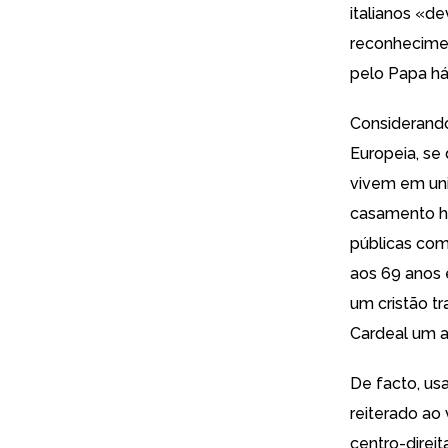
italianos «d
reconhecimen
pelo Papa
há
Considerando
Europeia, se
vivem em uni
casamento h
públicas com
aos 69 anos 
um cristão tr
Cardeal um a
De facto, us
reiterado ao 
centro-direit