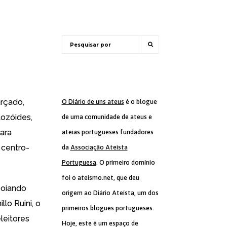
arçado,
O Diário de uns ateus
é o blogue
tozóides,
de uma comunidade de ateus e
lara
ateias portugueses fundadores
 centro-
da
Associação Ateísta
Portuguesa
. O primeiro domínio
foi o ateismo.net, que deu
apoiando
origem ao Diário Ateísta, um dos
lo Ruini, o
primeiros blogues portugueses.
leitores
Hoje, este é um espaço de