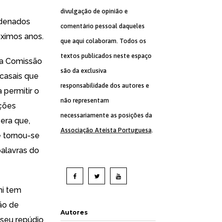
divulgação de opinião e
denados
comentário pessoal daqueles
óximos anos.
que aqui colaboram. Todos os
textos publicados neste espaço
da Comissão
são da exclusiva
 casais que
responsabilidade dos autores e
permitir o
não representam
ções
necessariamente as posições da
era que,
Associação Ateísta Portuguesa
.
 tornou-se
 palavras do
ni
tem
ção de
Autores
 seu repúdio