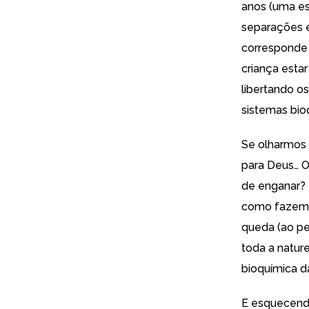
anos (uma es
separações e
corresponde 
criança esta
libertando o
sistemas bio
Se olharmos 
para Deus… O
de enganar? 
como fazem o
queda (ao pe
toda a natur
bioquímica da
E esquecendo