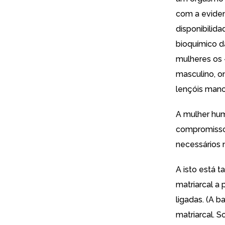
com a eviden
disponibilid
bioquímico d
mulheres os 
masculino, o
lençóis manc
A mulher hum
compromissos
necessários 
A isto está 
matriarcal a 
ligadas. (A 
matriarcal.