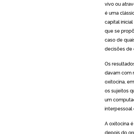
vivo ou atra
é uma clássi
capital inic
que se propõ
caso de quais
decisões de 
Os resultados
davam com ma
oxitocina, e
os sujeitos 
um computad
interpessoal
A oxitocina 
depois do or