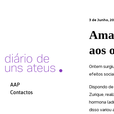
3 de Junho, 2
Amai
aos o
Ontem surgiu
efeitos soci
AAP
Dispondo de 
Contactos
Zurique, rea
hormona (adm
disso variou