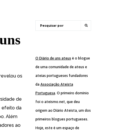
uns
O Diário de uns ateus
é o blogue
de uma comunidade de ateus e
 revelou os
ateias portugueses fundadores
da
Associação Ateísta
Portuguesa
. O primeiro domínio
rsidade de
foi o ateismo.net, que deu
 efeito da
origem ao Diário Ateísta, um dos
bo. Além
primeiros blogues portugueses.
tadores ao
Hoje, este é um espaço de