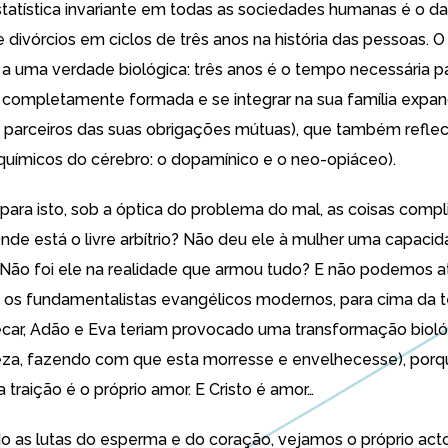
tatística invariante em todas as sociedades humanas é o d
 divórcios em ciclos de três anos na história das pessoas. O
a uma verdade biológica: três anos é o tempo necessária 
r completamente formada e se integrar na sua família expan
s parceiros das suas obrigações mútuas), que também reflec
químicos do cérebro: o dopamínico e o neo-opiáceo).
para isto, sob a óptica do problema do mal, as coisas comp
nde está o livre arbítrio? Não deu ele à mulher uma capacid
Não foi ele na realidade que armou tudo? E não podemos ati
s fundamentalistas evangélicos modernos, para cima da t
car, Adão e Eva teriam provocado uma transformação biol
eza, fazendo com que esta morresse e envelhecesse), porq
 traição é o próprio amor. E Cristo é amor…
 as lutas do esperma e do coração, vejamos o próprio act