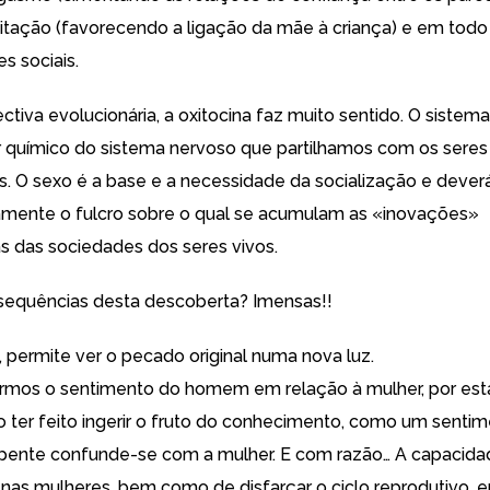
eitação (favorecendo a ligação da mãe à criança) e em todo
s sociais.
tiva evolucionária, a oxitocina faz muito sentido. O sistem
 químico do sistema nervoso que partilhamos com os seres
es. O sexo é a base e a necessidade da socialização e dever
amente o fulcro sobre o qual se acumulam as «inovações»
as das sociedades dos seres vivos.
sequências desta descoberta? Imensas!!
 permite ver o pecado original numa nova luz.
armos o sentimento do homem em relação à mulher, por esta
 ter feito ingerir o fruto do conhecimento, como um senti
erpente confunde-se com a mulher. E com razão… A capacidad
as mulheres, bem como de disfarçar o ciclo reprodutivo, 