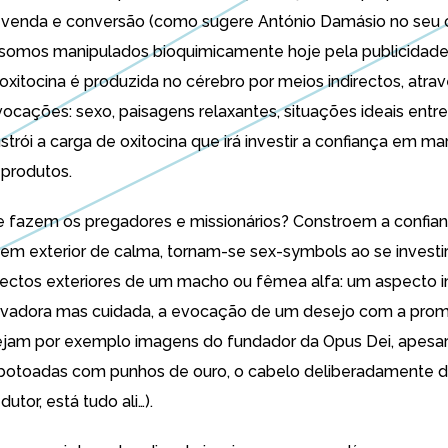
, venda e conversão (como sugere António Damásio no seu
á somos manipulados bioquimicamente hoje pela publicidade
oxitocina é produzida no cérebro por meios indirectos, atra
ocações: sexo, paisagens relaxantes, situações ideais entr
trói a carga de oxitocina que irá investir a confiança em mar
e produtos.
e fazem os pregadores e missionários? Constroem a confian
m exterior de calma, tornam-se sex-symbols ao se invest
ectos exteriores de um macho ou fêmea alfa: um aspecto 
rvadora mas cuidada, a evocação de um desejo com a pro
ejam por exemplo imagens do fundador da Opus Dei, apesar
botoadas com punhos de ouro, o cabelo deliberadamente d
utor, está tudo ali…).