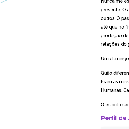
Nunca me esq
presente. O 
outros. O pa
até que no f
produção de 
relações do 
Um domingo, r
Quão diferen
Eram as mesm
Humanas. Car
O espírito sa
Perfil de