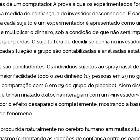
vés de um computador. A prova a que os experimentados for
ca medida de confiança, a do investidor desconhecido. É d
ial a cada sujeito e um experimentador é apresentado como u
e multiplicar o dinheiro, sob a condição de que não será im
quer perdas. O sujeito terá de decidir se confia no investidor
cada situação e grupo são contabilizadas e analisadas estat
 são concludentes. Os indivíduos sujeitos ao spray nasal de
ior facilidade todo o seu dinheiro (13 pessoas em 29 no g
m comparação com 6 em 29 do grupo do placebo). Além dis
que tinham inalado oxitocina interagiam com um «investidor»
or o efeito desaparecia completamente, mostrando a bas
 do fenómeno.
é produzida naturalmente no cérebro humano em muitas sit
gasmo (cimentando as relações de confiança entre os parcei