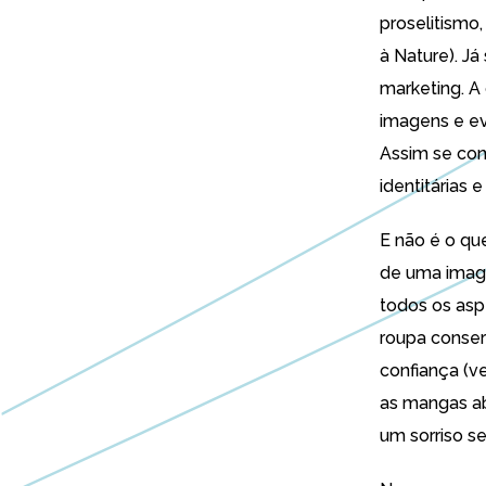
proselitismo
à Nature). J
marketing. A 
imagens e ev
Assim se cons
identitárias 
E não é o qu
de uma image
todos os asp
roupa conse
confiança (v
as mangas a
um sorriso sed