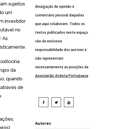
am sujeitos
divulgação de opinião e
ado um
comentário pessoal daqueles
m investidor
que aqui colaboram. Todos os
putável no
textos publicados neste espaço
. As
são da exclusiva
ísticamente.
responsabilidade dos autores e
não representam
 oxitocina
necessariamente as posições da
rupo da
Associação Ateísta Portuguesa
.
so, quando
 através de
e
uações,
Autores
ros),