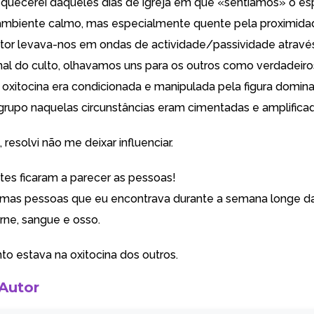
uecerei daqueles dias de igreja em que «sentíamos» o espí
ambiente calmo, mas especialmente quente pela proximida
stor levava-nos em ondas de actividade/passividade através
inal do culto, olhavamos uns para os outros como verdadeiro
oxitocina era condicionada e manipulada pela figura domina
grupo naquelas circunstâncias eram cimentadas e amplificad
esolvi não me deixar influenciar.
tes ficaram a parecer as pessoas!
as pessoas que eu encontrava durante a semana longe da 
ne, sangue e osso.
nto estava na oxitocina dos outros.
 Autor