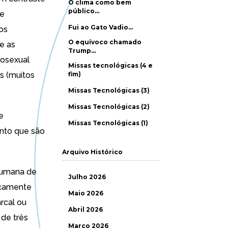
O clima como bem
público…
te
Fui ao Gato Vadio…
os
O equívoco chamado
e as
Trump…
mosexual
Missas tecnológicas (4 e
s (muitos
fim)
Missas Tecnológicas (3)
Missas Tecnológicas (2)
e
Missas Tecnológicas (1)
ento que são
Arquivo Histórico
 humana de
Julho 2026
secamente
Maio 2026
rcal ou
Abril 2026
de três
Março 2026