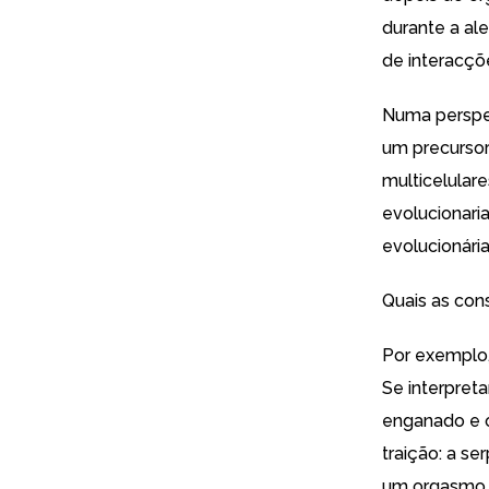
durante a al
de interacçõe
Numa perspec
um precursor
multicelular
evolucionari
evolucionári
Quais as con
Por exemplo,
Se interpret
enganado e o
traição: a s
um orgasmo n