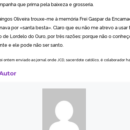
anha que prima pela baixeza e grosseria.
ngos Oliveira trouxe-me à memória Frei Gaspar da Encarn
nava por «santa besta». Claro que eu não me atrevo a usar t
o de Lordelo do Ouro, por três razões: porque não o conheç
nte e ele pode não ser santo.
 foi ontem enviado ao jornal onde JCD, sacerdote católico, é colaborador ha
 Autor