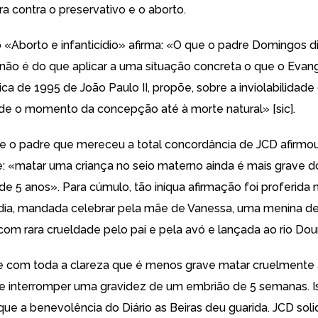
ra contra o preservativo e o aborto.
o «Aborto e infanticídio» afirma: «O que o padre Domingos d
 não é do que aplicar a uma situação concreta o que o Evan
lica de 1995 de João Paulo II, propõe, sobre a inviolabilidade
e o momento da concepção até à morte natural» [sic].
 o padre que mereceu a total concordância de JCD afirmo
: «matar uma criança no seio materno ainda é mais grave d
e 5 anos». Para cúmulo, tão iníqua afirmação foi proferida n
 dia, mandada celebrar pela mãe de Vanessa, uma menina de
com rara crueldade pelo pai e pela avó e lançada ao rio Dou
e com toda a clareza que é menos grave matar cruelmente
e interromper uma gravidez de um embrião de 5 semanas. I
que a benevolência do Diário as Beiras deu guarida. JCD sol