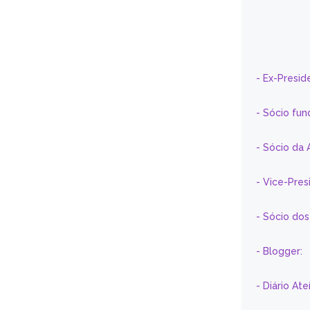
- Ex-Presid
- Sócio fun
- Sócio da 
- Vice-Pre
- Sócio do
- Blogger:
- Diário At