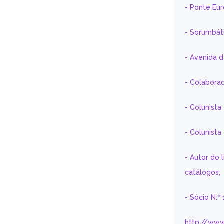
- Ponte Eu
- Sorumbát
- Avenida 
- Colaborad
- Colunista
- Colunist
- Autor do 
catálogos;
- Sócio N.º
http://www