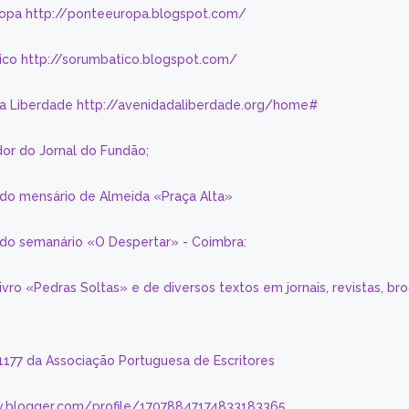
ropa http://ponteeuropa.blogspot.com/
ico http://sorumbatico.blogspot.com/
da Liberdade http://avenidadaliberdade.org/home#
or do Jornal do Fundão;
 do mensário de Almeida «Praça Alta»
a do semanário «O Despertar» - Coimbra:
livro «Pedras Soltas» e de diversos textos em jornais, revistas, br
 1177 da Associação Portuguesa de Escritores
.blogger.com/profile/17078847174833183365