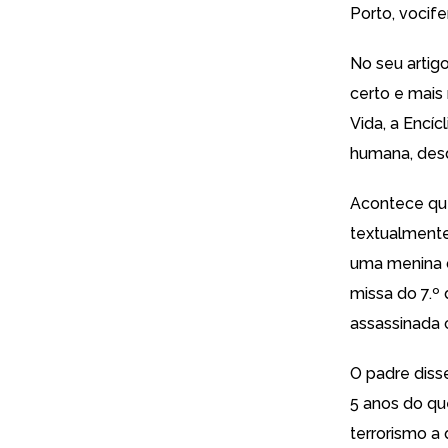
Porto, vocife
No seu artig
certo e mais
Vida, a Encíc
humana, desd
Acontece que
textualmente
uma menina d
missa do 7.º
assassinada 
O padre diss
5 anos do qu
terrorismo a 