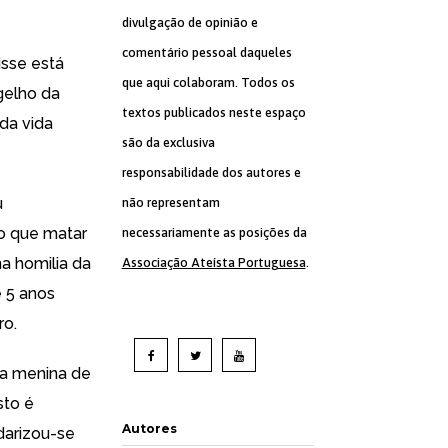
divulgação de opinião e
comentário pessoal daqueles
isse está
que aqui colaboram. Todos os
gelho da
textos publicados neste espaço
 da vida
são da exclusiva
responsabilidade dos autores e
u
não representam
o que matar
necessariamente as posições da
a homilia da
Associação Ateísta Portuguesa
.
 5 anos
ro.
 a menina de
sto é
Autores
idarizou-se