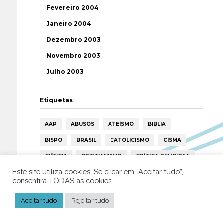
Fevereiro 2004
Janeiro 2004
Dezembro 2003
Novembro 2003
Julho 2003
Etiquetas
AAP
ABUSOS
ATEÍSMO
BIBLIA
BISPO
BRASIL
CATOLICISMO
CISMA
CIÊNCIA
CRISTIANISMO
CRÍTICA RELIGIOSA
Este site utiliza cookies. Se clicar em “Aceitar tudo”,
DEUS
DIREITOS HUMANOS
EFEMÉRIDE
consentirá TODAS as cookies.
ESPIRITISMO
ESTATÍSTICAS
FILOSOFIA
Aceitar tudo
Rejeitar tudo
FÁTIMA
HISTÓRIA
HUMANISMO
HUMOR
ICAR
IGREJA
ISLAMISMO
ISLÃO