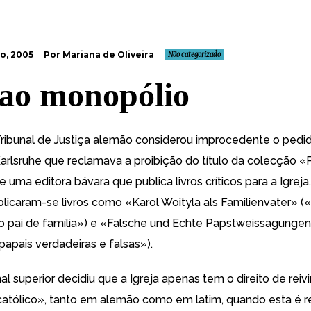
o, 2005
Por Mariana de Oliveira
Não categorizado
ao monopólio
ibunal de Justiça alemão considerou
improcedente
o pedi
arlsruhe que reclamava a proibição do título da colecção «
e uma editora bávara que publica livros críticos para a Igreja
licaram-se livros como «Karol Woityla als Familienvater» (
 pai de família») e «Falsche und Echte Papstweissagunge
papais verdadeiras e falsas»).
al superior decidiu que a Igreja apenas tem o direito de reiv
católico», tanto em alemão como em latim, quando esta é re