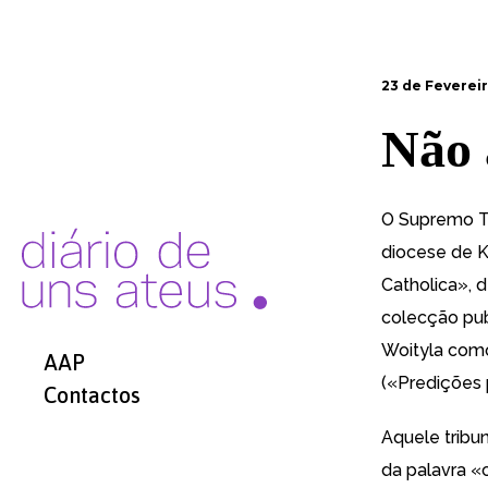
23 de Fevereir
Não 
O Supremo Tr
diocese de K
Catholica», d
colecção pub
Woityla como
AAP
(«Predições 
Contactos
Aquele tribun
da palavra «