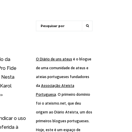
do da
O Diário de uns ateus
é o blogue
Pro Fide
de uma comunidade de ateus e
. Nesta
ateias portugueses fundadores
«Karol
da
Associação Ateísta
n»
Portuguesa
. O primeiro domínio
foi o ateismo.net, que deu
origem ao Diário Ateísta, um dos
indicar o uso
primeiros blogues portugueses.
ferida à
Hoje, este é um espaço de