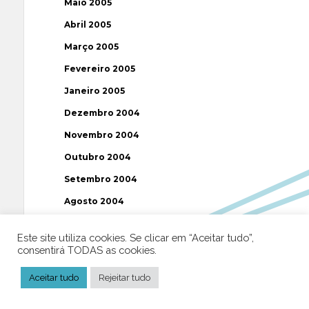
Maio 2005
Abril 2005
Março 2005
Fevereiro 2005
Janeiro 2005
Dezembro 2004
Novembro 2004
Outubro 2004
Setembro 2004
Agosto 2004
Julho 2004
Este site utiliza cookies. Se clicar em “Aceitar tudo”,
Junho 2004
consentirá TODAS as cookies.
Maio 2004
Aceitar tudo
Rejeitar tudo
Abril 2004