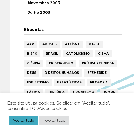
Novembro 2003
Julho 2003
Etiquetas
AAP
ABUSOS
ATEÍSMO
BIBLIA
BISPO
BRASIL
CATOLICISMO
CISMA
CIÊNCIA
CRISTIANISMO
CRÍTICA RELIGIOSA
DEUS
DIREITOS HUMANOS
EFEMÉRIDE
ESPIRITISMO
ESTATÍSTICAS
FILOSOFIA
FÁTIMA
HISTÓRIA
HUMANISMO
HUMOR
ICAR
IGREJA
ISLAMISMO
ISLÃO
Este site utiliza cookies. Se clicar em “Aceitar tudo”,
consentirá TODAS as cookies.
JESUS
LAICIDADE
LIBERDADE
Aceitar tudo
Rejeitar tudo
LIVRE-PENSAMENTO
LIVRO
MILAGRES
MORAL
MULHER
NOTÍCIAS
OPINIÃO