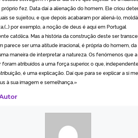
le próprio fez. Data daí a alienação do homem. Ele criou det
uais se sujeitou, e que depois acabaram por aliená-lo, mold
za,(…) por exemplo, a noção de deus é aqui em Portugal
nte católica. Mas a história da construção deste ser transce
m parece ser uma atitude irracional, é própria do homem, da
uma maneira de interpretar a natureza. Os fenómenos que a
ar foram atribuídos a uma força superior, o que, independen
tribuição, é uma explicação. Daí que para se explicar a si 
eus à sua imagem e semelhança.»
 Autor