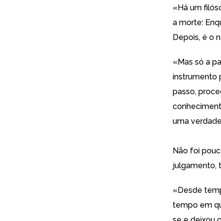
«Há um filós
a morte: Enqu
Depois, é o 
«Mas só a pa
instrumento 
passo, proce
conheciment
uma verdade
Não foi pouca
julgamento, t
«Desde temp
tempo em que
se e deixou o