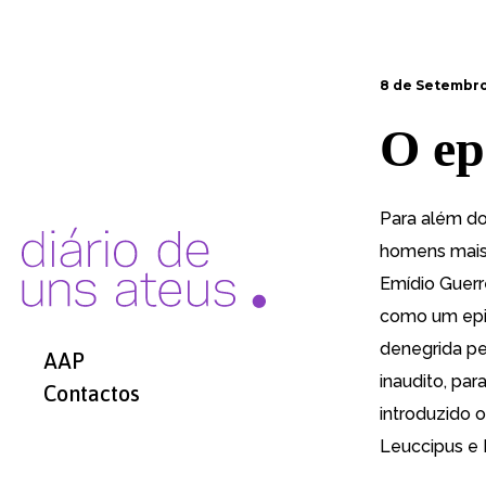
8 de Setembro
O ep
Para além d
homens mais 
Emídio Guer
como um epicu
denegrida pe
AAP
inaudito, pa
Contactos
introduzido 
Leuccipus e D