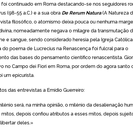
o foi continuado em Roma destacando-se nos seguidores 
rus
(98-55 a.C.) e a sua obra
De Rerum Natura
(A Natureza d
vista filosófico, o atomismo deixa pouca ou nenhuma marg
divina, nomeadamente negava o milagre da transmutação d
ne e sangue, sendo considerado heresia pela Igreja Católica
 do poema de Lucrecius na Renascença foi fulcral para o
nto das bases do pensamento científico renascentista.
Gio
o no Campo dei Fiori em Roma, por ordem do agora santo 
oi um epicurista.
os das entrevistas a Emídio Guerreiro:
milénio será, na minha opinião, o milénio da desalienação hu
itos, depois confiou atributos a esses mitos, depois sujeit
libertar deles.»