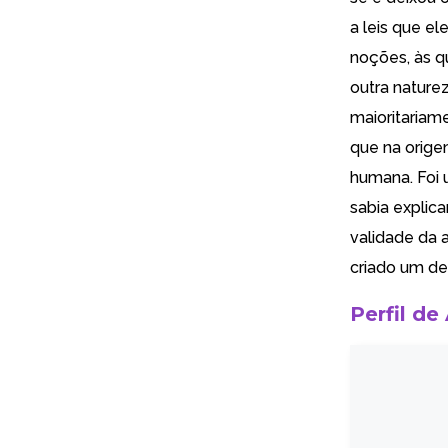
a leis que e
noções, às q
outra nature
maioritariame
que na orige
humana. Foi 
sabia explic
validade da a
criado um d
Perfil de