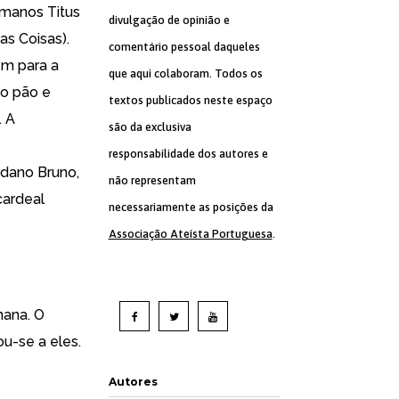
romanos
Titus
divulgação de opinião e
as Coisas).
comentário pessoal daqueles
em para a
que aqui colaboram. Todos os
o pão e
textos publicados neste espaço
. A
são da exclusiva
responsabilidade dos autores e
rdano Bruno
,
não representam
cardeal
necessariamente as posições da
Associação Ateísta Portuguesa
.
mana. O
ou-se a eles.
Autores