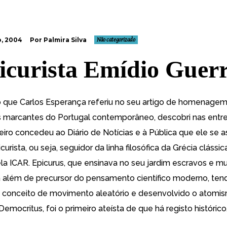
, 2004
Por Palmira Silva
Não categorizado
icurista Emídio Guerr
o que
Carlos Esperança
referiu no seu artigo de homenage
marcantes do Portugal contemporâneo, descobri nas entre
reiro concedeu ao
Diário de Notícias
e à
Pública
que ele se 
rista, ou seja, seguidor da linha filosófica da Grécia clássic
la ICAR. Epicurus, que ensinava no seu
jardim
escravos e mul
ra além de precursor do pensamento científico moderno, ten
o conceito de movimento aleatório e desenvolvido o atomi
emocritus, foi o primeiro ateísta de que há registo histórico