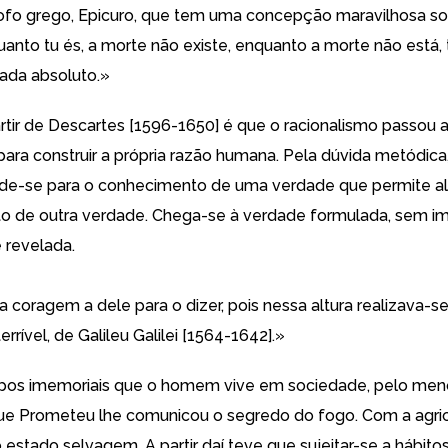
ofo grego, Epicuro, que tem uma concepção maravilhosa so
anto tu és, a morte não existe, enquanto a morte não está, 
nada absoluto.»
rtir de Descartes [1596-1650] é que o racionalismo passou 
para construir a própria razão humana. Pela dúvida metódica
de-se para o conhecimento de uma verdade que permite al
o de outra verdade. Chega-se à verdade formulada, sem i
 revelada.
 coragem a dele para o dizer, pois nessa altura realizava-s
errível, de Galileu Galilei [1564-1642].»
os imemoriais que o homem vive em sociedade, pelo men
 Prometeu lhe comunicou o segredo do fogo. Com a agricu
 estado selvagem. A partir daí teve que sujeitar-se a hábito