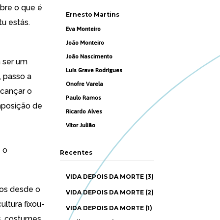
bre o que é
Ernesto Martins
tu estás.
Eva Monteiro
João Monteiro
João Nascimento
a ser um
Luís Grave Rodrigues
, passo a
Onofre Varela
cançar o
Paulo Ramos
mposição de
Ricardo Alves
Vítor Julião
e o
Recentes
VIDA DEPOIS DA MORTE (3)
os desde o
VIDA DEPOIS DA MORTE (2)
ltura fixou-
VIDA DEPOIS DA MORTE (1)
s, costumes,