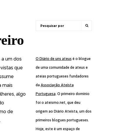
eiro
m a um dos
O Diário de uns ateus
é o blogue
vistas que
de uma comunidade de ateus e
assume
ateias portugueses fundadores
a mais
da
Associação Ateísta
heres, algo
Portuguesa
. O primeiro domínio
do
foi o ateismo.net, que deu
smo de
origem ao Diário Ateísta, um dos
.
primeiros blogues portugueses.
Hoje, este é um espaço de