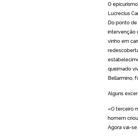
O epicurism
Lucrecius Ca
Do ponto de 
intervenção 
vinho em car
redescoberta
estabelecime
queimado viv
Bellarmino, f
Alguns excert
«O terceiro 
homem criou m
Agora vai-se 