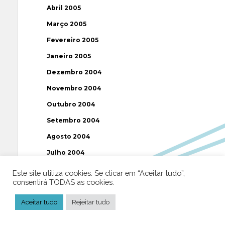
Abril 2005
Março 2005
Fevereiro 2005
Janeiro 2005
Dezembro 2004
Novembro 2004
Outubro 2004
Setembro 2004
Agosto 2004
Julho 2004
Junho 2004
Este site utiliza cookies. Se clicar em “Aceitar tudo”,
consentirá TODAS as cookies.
Maio 2004
Abril 2004
Aceitar tudo
Rejeitar tudo
Março 2004