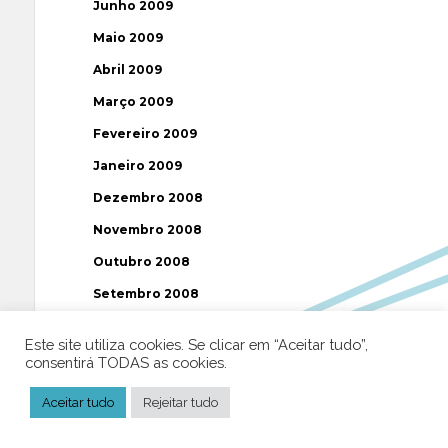
Junho 2009
Maio 2009
Abril 2009
Março 2009
Fevereiro 2009
Janeiro 2009
Dezembro 2008
Novembro 2008
Outubro 2008
Setembro 2008
Agosto 2008
Este site utiliza cookies. Se clicar em “Aceitar tudo”,
Julho 2008
consentirá TODAS as cookies.
Junho 2008
Aceitar tudo
Rejeitar tudo
Maio 2008