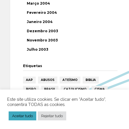
Março 2004
Fevereiro 2004
Janeiro 2004
Dezembro 2003
Novembro 2003
Julho 2003
Etiquetas
AAP
ABUSOS
ATEÍSMO
BIBLIA
BISPO
BRASIL
CATOLICISMO
CISMA
CIÊNCIA
CRISTIANISMO
CRÍTICA RELIGIOSA
Este site utiliza cookies. Se clicar em “Aceitar tudo”,
consentirá TODAS as cookies.
DEUS
DIREITOS HUMANOS
EFEMÉRIDE
Aceitar tudo
Rejeitar tudo
ESPIRITISMO
ESTATÍSTICAS
FILOSOFIA
FÁTIMA
HISTÓRIA
HUMANISMO
HUMOR