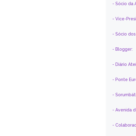
- Sócio da 
- Vice-Pre
- Sócio do
- Blogger:
- Diário At
- Ponte Eu
- Sorumbát
- Avenida 
- Colaborad