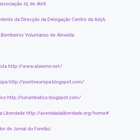
Associação 25 de Abril
sidente da Direcção da Delegação Centro da A25A;
s Bombeiros Voluntários de Almeida
eísta http://www.ateismo.net/
ropa http://ponteeuropa.blogspot.com/
ico http://sorumbatico.blogspot.com/
da Liberdade http://avenidadaliberdade.org/home#
or do Jornal do Fundão;