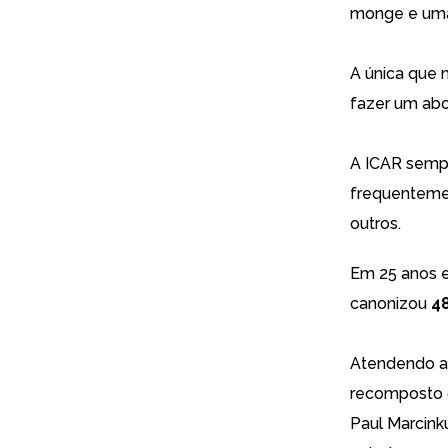
monge e uma 
A única que 
fazer um abor
A ICAR sempr
frequentement
outros.
Em 25 anos e
canonizou
4
Atendendo a
recomposto d
Paul Marcink