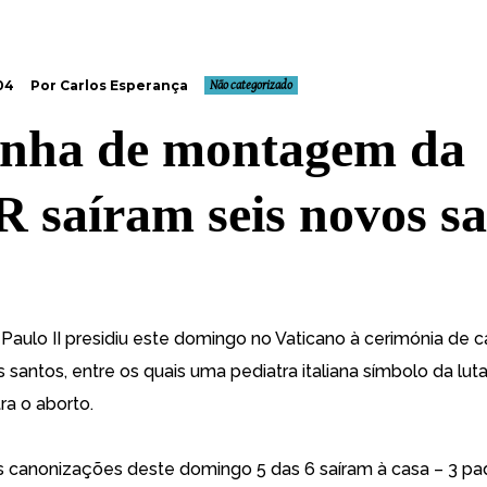
04
Por Carlos Esperança
Não categorizado
inha de montagem da
 saíram seis novos sa
Paulo II presidiu este domingo no Vaticano à cerimónia de
c
s santos
, entre os quais uma pediatra italiana símbolo da luta
ra o aborto.
as canonizações deste domingo 5 das 6 saíram à casa – 3 pad