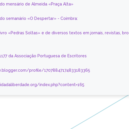
 do mensário de Almeida «Praça Alta»
a do semanário «O Despertar» - Coimbra:
livro «Pedras Soltas» e de diversos textos em jornais, revistas, br
 1177 da Associação Portuguesa de Escritores
.blogger.com/profile/17078847174833183365
nidadaliberdade.org/index.php?content=165