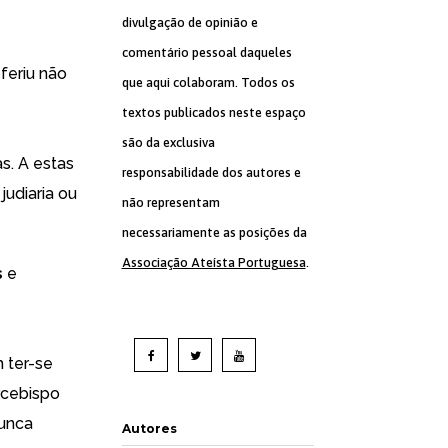
divulgação de opinião e
comentário pessoal daqueles
feriu não
que aqui colaboram. Todos os
textos publicados neste espaço
são da exclusiva
s. A estas
responsabilidade dos autores e
judiaria ou
não representam
necessariamente as posições da
Associação Ateísta Portuguesa
.
s
e
 ter-se
rcebispo
nunca
Autores