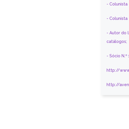
- Colunista
- Colunist
- Autor do 
catálogos;
- Sócio N.º
http://www
http://ave