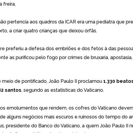
freira.
não pertencia aos quadros da ICAR era uma pediatra que pre
to, a criar quatro crianças que deixou órfãs.
e preferiu a defesa dos embriões e dos fetos à das pessoa
e as purificou pelo fogo por crimes de bruxaria, apostasia, 
 meio de pontificado, João Paulo II proclamou
1.330 beato
82 santos
, segundo as estatísticas do Vaticano.
os emolumentos que rendem, os cofres do Vaticano devem
e alguns negócios mais escuros e ruinosos do tempo do a
us, presidente do Banco do Vaticano, a quem João Paulo II 