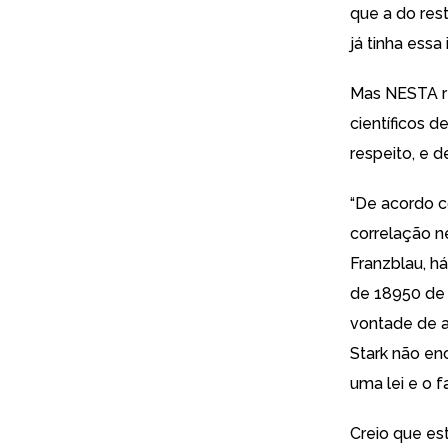
que a do res
já tinha essa i
Mas
NESTA
r
científicos 
respeito, e d
“De acordo c
correlação n
Franzblau, h
de 18950 de 
vontade de a
Stark não en
uma lei e o f
Creio que es