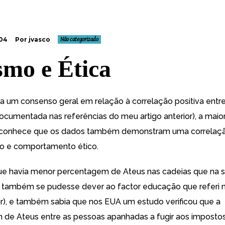
004
Por jvasco
Não categorizado
smo e Ética
a um consenso geral em relação à correlação positiva ent
ocumentada nas referências do meu artigo anterior), a maio
conhece que os dados também demonstram uma correlação
o e comportamento ético.
que havia menor percentagem de Ateus nas cadeias que na 
 também se pudesse dever ao factor educação que referi
ior), e também sabia que nos EUA um estudo verificou que a
de Ateus entre as pessoas apanhadas a fugir aos imposto