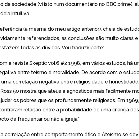
to da sociedade (vi isto num documentário no BBC prime), 
deia intuitiva.
eferência (a mesma do meu artigo anterior), cheia de estud
devidamente referenciados, as conclusões são muito claras e
esfazem todas as dúvidas. Vou traduzir parte:
om a revista Skeptic vol.6 #2 1998, em vários estudos, há 
egativa entre teísmo e moralidade. De acordo com o estud
á uma correlação negativa entre religiosidade e honestidade
Ross 50 mostra que ateus e agnósticos mais facilmente m
judar os pobres que os profundamente religiosos. Em 1969, 
contraram relação entre a probabilidade de uma criança des
acto de frequentar ou não a igreja.”
ta correlação entre comportamento ético e Ateísmo se dev