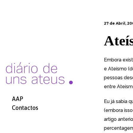
27 de Abril, 2
Ateí
Embora exist
e Ateísmo (d
pessoas des
entre Ateísm
AAP
Eu já sabia 
Contactos
(embora isso
artigo anter
percentagem 