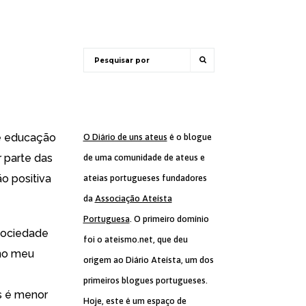
re educação
O Diário de uns ateus
é o blogue
r parte das
de uma comunidade de ateus e
 positiva
ateias portugueses fundadores
da
Associação Ateísta
Portuguesa
. O primeiro domínio
sociedade
foi o ateismo.net, que deu
 no meu
origem ao Diário Ateísta, um dos
primeiros blogues portugueses.
s é menor
Hoje, este é um espaço de