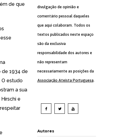
além de que
divulgação de opinião e
comentário pessoal daqueles
que aqui colaboram. Todos os
os
textos publicados neste espaço
 esse
são da exclusiva
responsabilidade dos autores e
uma
não representam
o de 1934 de
necessariamente as posições da
. O estudo
Associação Ateísta Portuguesa
.
ostram a sua
Hirschi e
respeitar
Autores
e