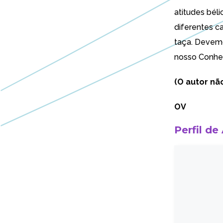
atitudes béli
diferentes 
taça. Devemo
nosso Conhe
(O autor nã
OV
Perfil de