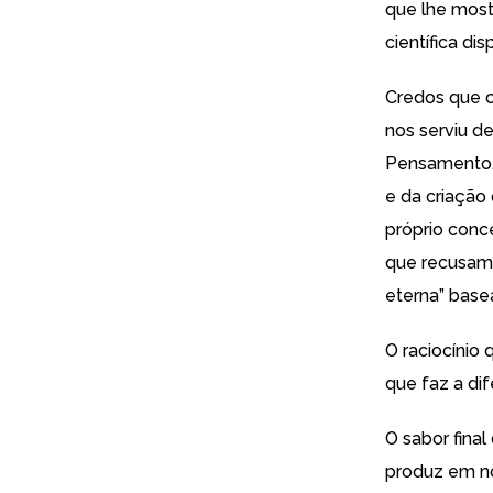
que lhe most
científica di
Credos que c
nos serviu d
Pensamento,
e da criação
próprio conc
que recusamo
eterna” base
O raciocínio
que faz a di
O sabor fina
produz em nó