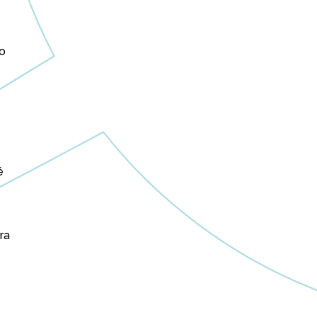
do
é
ra