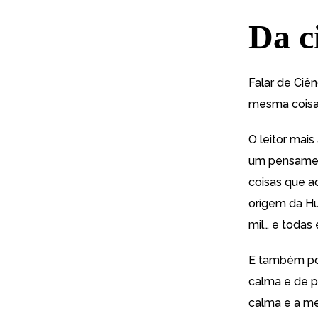
Da ci
Falar de Ciên
mesma coisa
O leitor mais
um pensamen
coisas que 
origem da Hu
mil… e todas
E também po
calma e de p
calma e a me