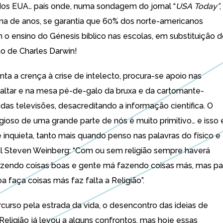
dos EUA… país onde, numa sondagem do jornal “
USA Today”
,
na de anos, se garantia que 60% dos norte-americanos
m o ensino do Génesis bíblico nas escolas, em substituição 
o de Charles Darwin!
ta a crença à crise de intelecto, procura-se apoio nas
 altar e na mesa pé-de-galo da bruxa e da cartomante-
das televisões, desacreditando a informação científica. O
ligioso de uma grande parte de nós é muito primitivo… e isso 
 inquieta, tanto mais quando penso nas palavras do físico e
 Steven Weinberg: “Com ou sem religião sempre haverá
zendo coisas boas e gente má fazendo coisas más, mas pa
 faça coisas más faz falta a Religião”.
curso pela estrada da vida, o desencontro das ideias de
Religião já levou a alguns confrontos, mas hoje essas