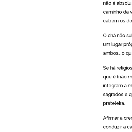
não é absol
caminho da v
cabem os doi
O chá não sub
um lugar pró
ambos… o qu
Se há religi
que é (não m
integram a m
sagrados e q
prateleira.
Afirmar a cr
conduzir a c