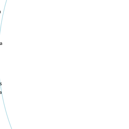
m
ra
s
a