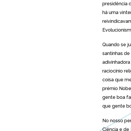
presidência 
há uma vinte
reivindicava
Evolucionism
Quando se jun
santinhas de
adivinhadora 
raciocínio re
coisa que me
prémio Nobel
gente boa fa
que gente boa
No nosso per
Ciência e de 