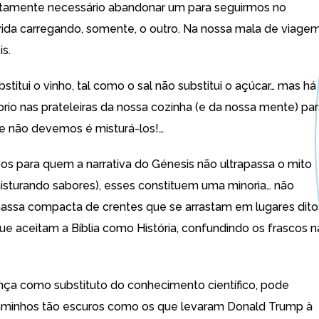
utamente necessário abandonar um para seguirmos no
ida carregando, somente, o outro. Na nossa mala de viage
s.
stitui o vinho, tal como o sal não substitui o açúcar… mas há
prio nas prateleiras da nossa cozinha (e da nossa mente) pa
e não devemos é misturá-los!…
osos para quem a narrativa do Génesis não ultrapassa o mito
isturando sabores), esses constituem uma minoria… não
assa compacta de crentes que se arrastam em lugares dito
ue aceitam a Bíblia como História, confundindo os frascos n
ença como substituto do conhecimento científico, pode
aminhos tão escuros como os que levaram Donald Trump à