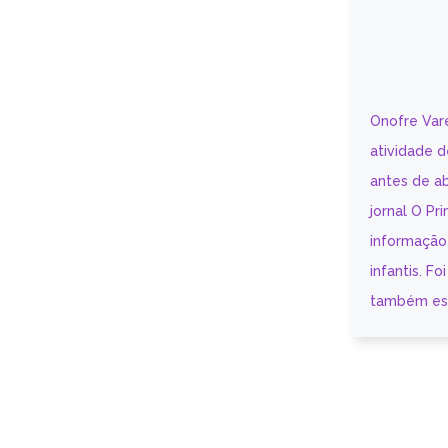
Onofre Var
atividade d
antes de ab
jornal O Pr
informação
infantis. Fo
também escr