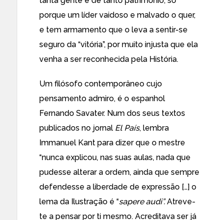
tanta gente e de tanto património, só
porque um líder vaidoso e malvado o quer,
e tem armamento que o leva a sentir-se
seguro da “vitória”, por muito injusta que ela
venha a ser reconhecida pela História.
Um filósofo contemporâneo cujo
pensamento admiro, é o espanhol
Fernando Savater. Num dos seus textos
publicados no jornal
El Pa
í
s
, lembra
Immanuel Kant para dizer que o mestre
“nunca explicou, nas suas aulas, nada que
pudesse alterar a ordem, ainda que sempre
defendesse a liberdade de expressão […] o
lema da Ilustração é “
sapere audi”.
Atreve-
te a pensar por ti mesmo. Acreditava ser já