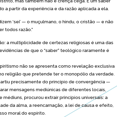
estrito, mas também não é crença cega. É um saber
o a partir da experiência e da razão aplicada a ela.
dizem ‘sei’ — o muçulmano, o hindu, o cristão — e não
r todos razão.”
ão: a multiplicidade de certezas religiosas é uma das
evidências de que o “saber” teológico raramente é
piritismo não se apresenta como revelação exclusiva
 religião que pretende ter o monopólio da verdade.
artiu precisamente do princípio de convergência —
rar mensagens mediúnicas de diferentes locais,
e médiuns, procurou extrair princípios universais: a
dade da alma, a reencarnação, a lei de causa e efeito,
sso moral do espírito.