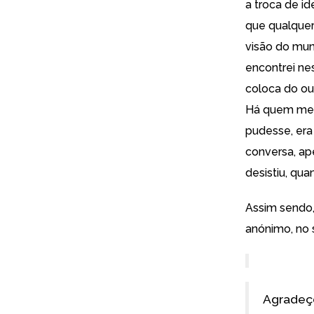
a troca de i
que qualquer
visão do mun
encontrei ne
coloca do ou
Há quem me 
pudesse, era
conversa, ap
desistiu, qu
Assim sendo,
anónimo, no 
Agradeç