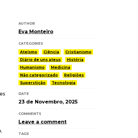
AUTHOR
Eva Monteiro
CATEGORIES
Ateísmo
Ciência
Cristianismo
Diário de uns ateus
História
Humanismo
Medicina
Não categorizado
Religiões
Superstição
Tecnologia
des
DATE
23 de Novembro, 2025
COMMENTS
Leave a comment
,
TAGS