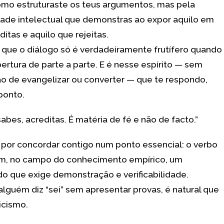
mo estruturaste os teus argumentos, mas pela
ade intelectual que demonstras ao expor aquilo em
itas e aquilo que rejeitas.
 que o diálogo só é verdadeiramente frutífero quando
bertura de parte a parte. E é nesse espírito — sem
o de evangelizar ou converter — que te respondo,
ponto.
abes, acreditas. É matéria de fé e não de facto.”
or concordar contigo num ponto essencial: o verbo
m, no campo do conhecimento empírico, um
ado que exige demonstração e verificabilidade.
lguém diz “sei” sem apresentar provas, é natural que
icismo.