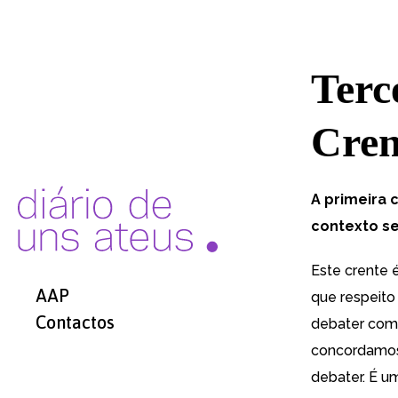
Terc
Cren
A primeira 
contexto se
Este crente 
AAP
que respeito
Contactos
debater com 
concordamos
debater. É u