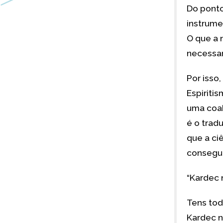
Do ponto
instrume
O que a 
necessar
Por isso
Espiriti
uma coab
é o tradu
que a ci
consegue
“Kardec 
Tens tod
Kardec n