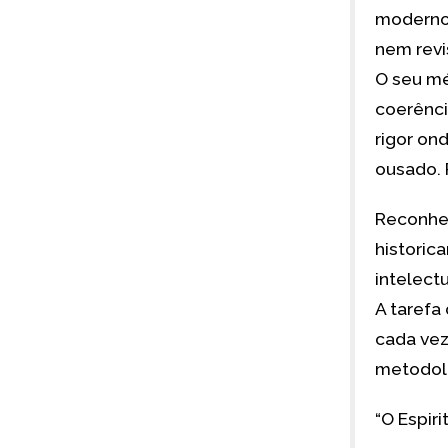
moderno 
nem revi
O seu mé
coerênci
rigor ond
ousado. P
Reconhec
historic
intelect
A tarefa
cada vez
metodol
“O Espiri