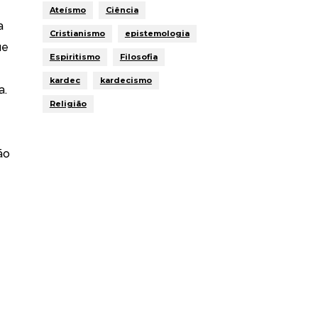
Ateísmo
Ciência
a
Cristianismo
epistemologia
ue
Espiritismo
Filosofia
kardec
kardecismo
a.
Religião
ão
e