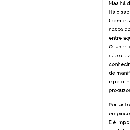
Mas há d
Há o sabe
(demonst
nasce da
entre aq
Quando u
não o di
conhecim
de manif
e pelo i
produze
Portanto,
empírico
E é impo