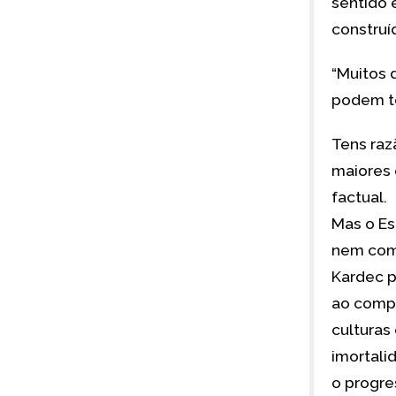
sentido 
construíd
“Muitos 
podem te
Tens raz
maiores 
factual.
Mas o Es
nem como
Kardec p
ao compa
culturas 
imortali
o progre