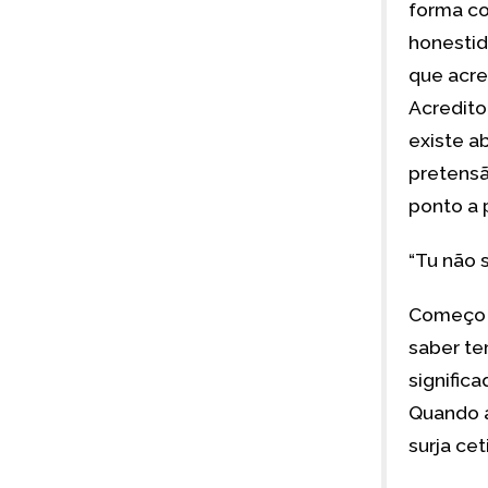
forma co
honestid
que acred
Acredito
existe a
pretensã
ponto a 
“Tu não s
Começo p
saber te
signific
Quando a
surja cet