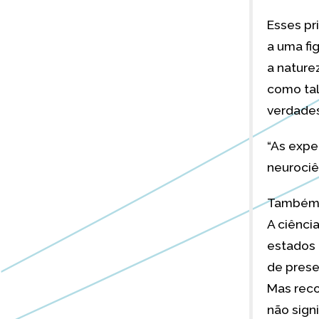
Esses pr
a uma fig
a nature
como tal
verdades
“As expe
neurociê
Também a
A ciênci
estados 
de prese
Mas reco
não sign