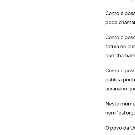
Como é possív
pode chamar)
Como é possí
fatura de ene
que chamam 
Como é possív
pública port
ucraniano qu
Neste moment
nem “esforço
O povo da Uc