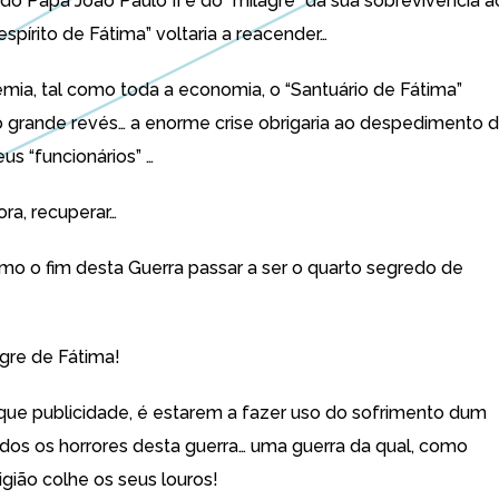
do Papa João Paulo II e do “milagre” da sua sobrevivência a
espírito de Fátima” voltaria a reacender…
ia, tal como toda a economia, o “Santuário de Fátima”
ro grande revés… a enorme crise obrigaria ao despedimento 
us “funcionários” …
ora, recuperar…
mo o fim desta Guerra passar a ser o quarto segredo de
gre de Fátima!
 que publicidade, é estarem a fazer uso do sofrimento dum
dos os horrores desta guerra… uma guerra da qual, como
igião colhe os seus louros!