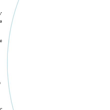
o”
ta
 é
à
l”