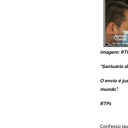
Imagem: RT
“Santuário d
O envio é ju
mundo”.
RTP1
Confesso que