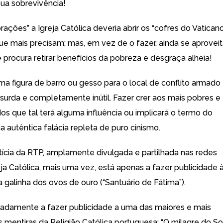
sua sobrevivência!
ações” a Igreja Católica deveria abrir os “cofres do Vatican
que mais precisam; mas, em vez de o fazer, ainda se aprovei
 procura retirar benefícios da pobreza e desgraça alheia!
ma figura de barro ou gesso para o local de conflito armado
urda e completamente inútil. Fazer crer aos mais pobres e
os que tal terá alguma influência ou implicará o termo do
a autêntica falácia repleta de puro cinismo.
ícia da RTP, amplamente divulgada e partilhada nas redes
reja Católica, mais uma vez, está apenas a fazer publicidade 
 galinha dos ovos de ouro (“Santuário de Fátima”).
adamente a fazer publicidade a uma das maiores e mais
mentiras da Religião Católica portuguesa: “O milagre do So