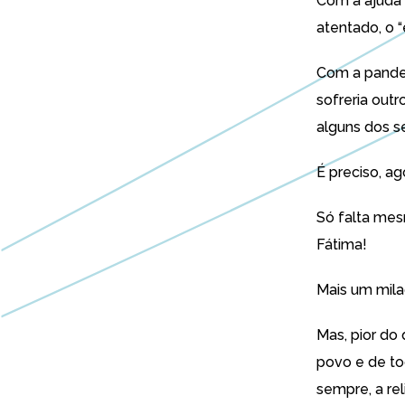
Com a ajuda 
atentado, o “
Com a pandem
sofreria out
alguns dos se
É preciso, ag
Só falta mes
Fátima!
Mais um mila
Mas, pior do
povo e de to
sempre, a rel