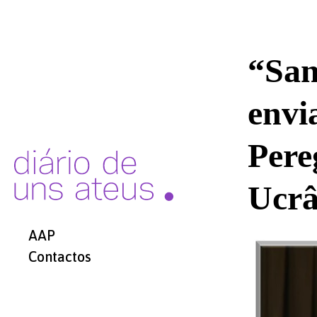
“San
envi
Pere
Ucrâ
AAP
Contactos