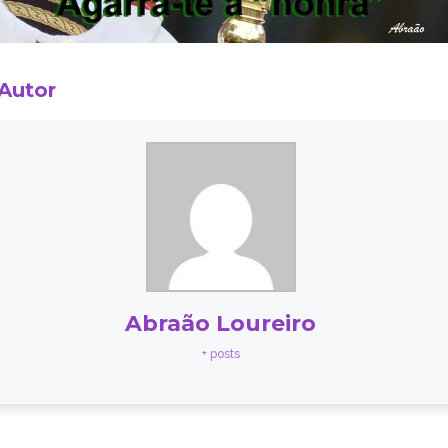
 Autor
Abraão Loureiro
+ posts