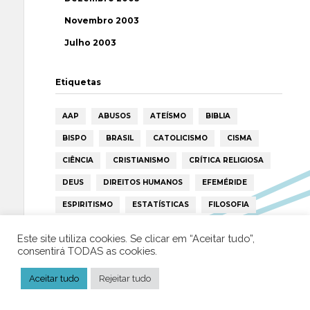
Novembro 2003
Julho 2003
Etiquetas
AAP
ABUSOS
ATEÍSMO
BIBLIA
BISPO
BRASIL
CATOLICISMO
CISMA
CIÊNCIA
CRISTIANISMO
CRÍTICA RELIGIOSA
DEUS
DIREITOS HUMANOS
EFEMÉRIDE
ESPIRITISMO
ESTATÍSTICAS
FILOSOFIA
FÁTIMA
HISTÓRIA
HUMANISMO
HUMOR
Este site utiliza cookies. Se clicar em “Aceitar tudo”,
ICAR
IGREJA
ISLAMISMO
ISLÃO
consentirá TODAS as cookies.
JESUS
LAICIDADE
LIBERDADE
Aceitar tudo
Rejeitar tudo
LIVRE-PENSAMENTO
LIVRO
MILAGRES