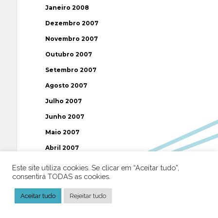
Janeiro 2008
Dezembro 2007
Novembro 2007
Outubro 2007
Setembro 2007
Agosto 2007
Julho 2007
Junho 2007
Maio 2007
Abril 2007
Março 2007
Este site utiliza cookies. Se clicar em “Aceitar tudo”,
consentirá TODAS as cookies.
Fevereiro 2007
Janeiro 2007
Aceitar tudo
Rejeitar tudo
Dezembro 2006