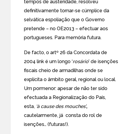
tempos de austeridade, resolveu
definitivamente tornar-se cúmplice da
selvática espoliação que o Governo
pretende – no OE2013 – efectuar aos
portugueses. Para memória futura.
De facto, o artº 26 da Concordata de
2004
link
é um longo ‘
rosário
’ de isenções
fiscais cheio de armadilhas onde se
explicita o âmbito geral, regional ou local.
Um pormenor: apesar de não ter sido
efectuada a Regionalização do País,
esta,
‘à cause des mouches’
,
cautelarmente, já consta do rol de
isenções… (futuras!).