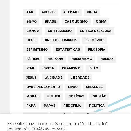
AAP
ABUSOS
ATEÍSMO
BIBLIA
BISPO
BRASIL
CATOLICISMO
CISMA
CIÊNCIA
CRISTIANISMO
CRÍTICA RELIGIOSA
DEUS
DIREITOS HUMANOS
EFEMÉRIDE
ESPIRITISMO
ESTATÍSTICAS
FILOSOFIA
FÁTIMA
HISTÓRIA
HUMANISMO
HUMOR
ICAR
IGREJA
ISLAMISMO
ISLÃO
JESUS
LAICIDADE
LIBERDADE
LIVRE-PENSAMENTO
LIVRO
MILAGRES
MORAL
MULHER
NOTÍCIAS
OPINIÃO
PAPA
PAPAS
PEDOFILIA
POLÍTICA
PORTUGAL
RELIGIÃO
RELIGIÕES
RTP
Este site utiliza cookies. Se clicar em “Aceitar tudo”,
TRUMP
VATICANO
consentirá TODAS as cookies.