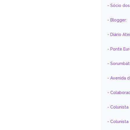
- Sócio do
- Blogger:
- Diário At
- Ponte Eu
- Sorumbát
- Avenida 
- Colaborad
- Colunista
- Colunist