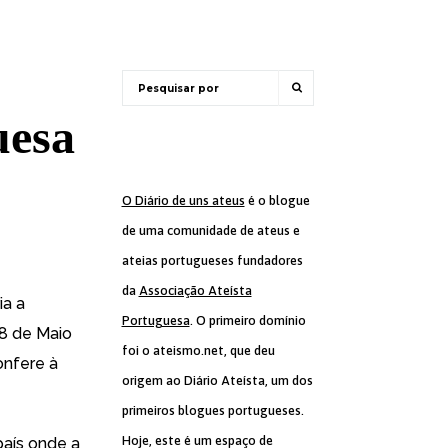
uesa
O Diário de uns ateus
é o blogue
de uma comunidade de ateus e
ateias portugueses fundadores
da
Associação Ateísta
ia a
Portuguesa
. O primeiro domínio
18 de Maio
foi o ateismo.net, que deu
onfere à
origem ao Diário Ateísta, um dos
primeiros blogues portugueses.
Hoje, este é um espaço de
país onde a