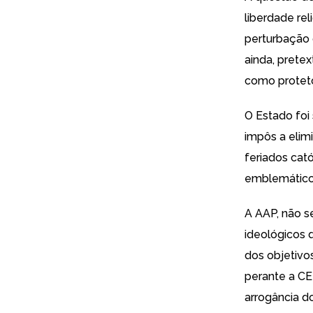
liberdade re
perturbação 
ainda, prete
como protet
O Estado foi
impôs a elimi
feriados cató
emblemático 
A AAP, não s
ideológicos 
dos objetivo
perante a CE
arrogância d