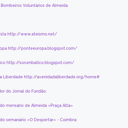
s Bombeiros Voluntários de Almeida
eísta http://www.ateismo.net/
ropa http://ponteeuropa.blogspot.com/
ico http://sorumbatico.blogspot.com/
da Liberdade http://avenidadaliberdade.org/home#
or do Jornal do Fundão;
 do mensário de Almeida «Praça Alta»
a do semanário «O Despertar» - Coimbra: