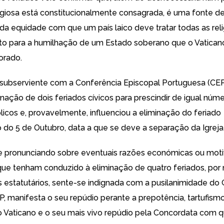
ligiosa está constitucionalmente consagrada, é uma fonte d
da equidade com que um país laico deve tratar todas as relig
xto para a humilhação de um Estado soberano que o Vaticano
orado.
 subserviente com a Conferência Episcopal Portuguesa (CEP
nação de dois feriados cívicos para prescindir de igual núm
licos e, provavelmente, influenciou a eliminação do feriado
do 5 de Outubro, data a que se deve a separação da Igrej
e pronunciando sobre eventuais razões económicas ou mot
que tenham conduzido à eliminação de quatro feriados, por 
s estatutários, sente-se indignada com a pusilanimidade do
P, manifesta o seu repúdio perante a prepotência, tartufism
o Vaticano e o seu mais vivo repúdio pela Concordata com q