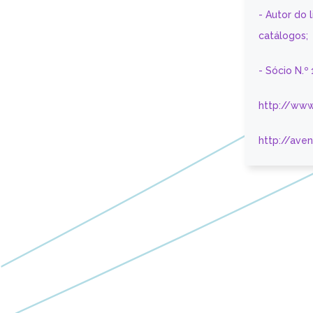
- Autor do 
catálogos;
- Sócio N.º
http://www
http://ave