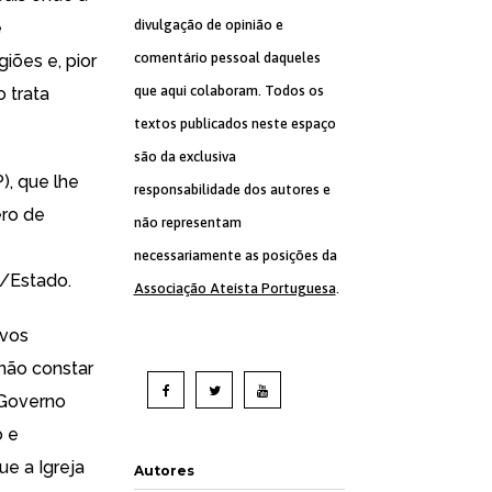
divulgação de opinião e
e
comentário pessoal daqueles
iões e, pior
que aqui colaboram. Todos os
 trata
textos publicados neste espaço
são da exclusiva
), que lhe
responsabilidade dos autores e
ero de
não representam
necessariamente as posições da
a/Estado.
Associação Ateísta Portuguesa
.
ivos
não constar
 Governo
o e
ue a Igreja
Autores