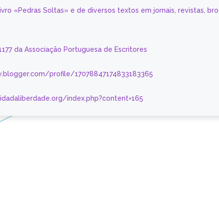
livro «Pedras Soltas» e de diversos textos em jornais, revistas, br
 1177 da Associação Portuguesa de Escritores
.blogger.com/profile/17078847174833183365
nidadaliberdade.org/index.php?content=165