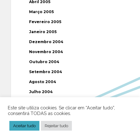
Abril 2005
Março 2005
Fevereiro 2005
Janeiro 2005
Dezembro 2004
Novembro 2004
Outubro 2004
Setembro 2004
Agosto 2004
Julho 2004
Junho 2004
Este site utiliza cookies. Se clicar em “Aceitar tudo”,
Maio 2004
consentirá TODAS as cookies.
Abril 2004
Aceitar tudo
Rejeitar tudo
Março 2004