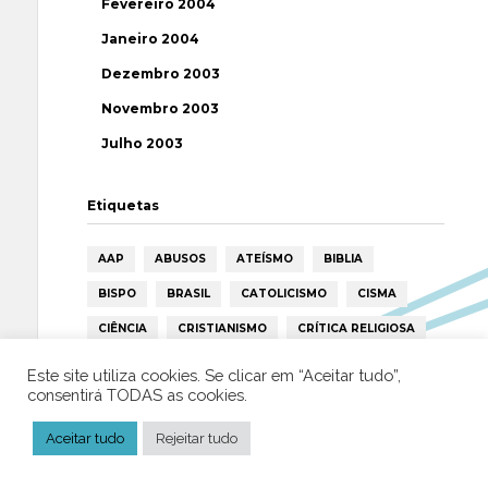
Fevereiro 2004
Janeiro 2004
Dezembro 2003
Novembro 2003
Julho 2003
Etiquetas
AAP
ABUSOS
ATEÍSMO
BIBLIA
BISPO
BRASIL
CATOLICISMO
CISMA
CIÊNCIA
CRISTIANISMO
CRÍTICA RELIGIOSA
DEUS
DIREITOS HUMANOS
EFEMÉRIDE
Este site utiliza cookies. Se clicar em “Aceitar tudo”,
consentirá TODAS as cookies.
ESPIRITISMO
ESTATÍSTICAS
FILOSOFIA
FÁTIMA
HISTÓRIA
HUMANISMO
HUMOR
Aceitar tudo
Rejeitar tudo
ICAR
IGREJA
ISLAMISMO
ISLÃO