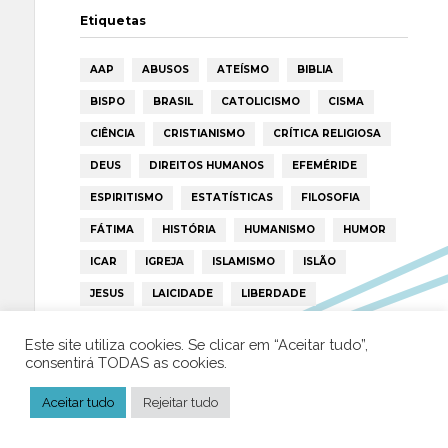
Etiquetas
AAP
ABUSOS
ATEÍSMO
BIBLIA
BISPO
BRASIL
CATOLICISMO
CISMA
CIÊNCIA
CRISTIANISMO
CRÍTICA RELIGIOSA
DEUS
DIREITOS HUMANOS
EFEMÉRIDE
ESPIRITISMO
ESTATÍSTICAS
FILOSOFIA
FÁTIMA
HISTÓRIA
HUMANISMO
HUMOR
ICAR
IGREJA
ISLAMISMO
ISLÃO
JESUS
LAICIDADE
LIBERDADE
LIVRE-PENSAMENTO
LIVRO
MILAGRES
Este site utiliza cookies. Se clicar em “Aceitar tudo”,
MORAL
MULHER
NOTÍCIAS
OPINIÃO
consentirá TODAS as cookies.
PAPA
PAPAS
PEDOFILIA
POLÍTICA
Aceitar tudo
Rejeitar tudo
PORTUGAL
RELIGIÃO
RELIGIÕES
RTP