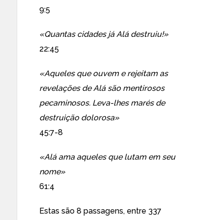
9:5
«Quantas cidades já Alá destruiu!»
22:45
«Aqueles que ouvem e rejeitam as
revelações de Alá são mentirosos
pecaminosos. Leva-lhes marés de
destruição dolorosa»
45:7-8
«Alá ama aqueles que lutam em seu
nome»
61:4
Estas são 8 passagens, entre
337