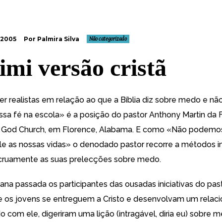
 2005
Por Palmira Silva
Não categorizado
imi versão cristã
r realistas em relação ao que a Bíblia diz sobre medo e n
ossa fé na escola»
é a posição do pastor Anthony Martin
da F
 God Church, em Florence, Alabama. E como «Não podemos
e as nossas vidas» o denodado pastor recorre a métodos 
cruamente as suas prelecções sobre medo.
ana passada os participantes das ousadas iniciativas do past
 os jovens se entreguem a Cristo e desenvolvam um rela
o com ele, digeriram uma lição (intragável, diria eu) sobre 