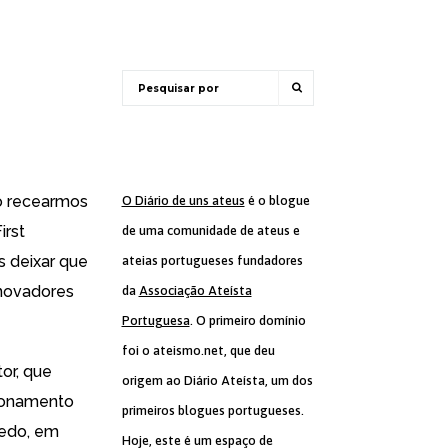
ão recearmos
O Diário de uns ateus
é o blogue
irst
de uma comunidade de ateus e
 deixar que
ateias portugueses fundadores
inovadores
da
Associação Ateísta
Portuguesa
. O primeiro domínio
foi o ateismo.net, que deu
or, que
origem ao Diário Ateísta, um dos
cionamento
primeiros blogues portugueses.
medo, em
Hoje, este é um espaço de