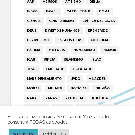
AAP
ABUSOS
ATEÍSMO
BIBLIA
BISPO
BRASIL
CATOLICISMO
CISMA
CIÊNCIA
CRISTIANISMO
CRÍTICA RELIGIOSA
DEUS
DIREITOS HUMANOS
EFEMÉRIDE
ESPIRITISMO
ESTATÍSTICAS
FILOSOFIA
FÁTIMA
HISTÓRIA
HUMANISMO
HUMOR
ICAR
IGREJA
ISLAMISMO
ISLÃO
JESUS
LAICIDADE
LIBERDADE
LIVRE-PENSAMENTO
LIVRO
MILAGRES
MORAL
MULHER
NOTÍCIAS
OPINIÃO
PAPA
PAPAS
PEDOFILIA
POLÍTICA
PORTUGAL
RELIGIÃO
RELIGIÕES
RTP
Este site utiliza cookies. Se clicar em “Aceitar tudo”,
TRUMP
VATICANO
consentirá TODAS as cookies.
Aceitar tudo
Rejeitar tudo