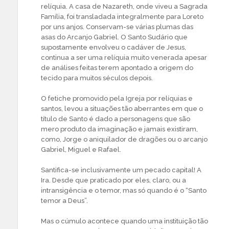
relíquia. A casa de Nazareth, onde viveu a Sagrada
Família, foi transladada integralmente para Loreto
por uns anjos. Conservam-se várias plumas das
asas do Arcanjo Gabriel. O Santo Sudário que
supostamente envolveu o cadáver de Jesus,
continua a ser uma relíquia muito venerada apesar
de análises feitas terem apontado a origem do
tecido para muitos séculos depois.
O fetiche promovido pela Igreja por relíquias e
santos, levou a situações tão aberrantes em que o
título de Santo é dado a personagens que são
mero produto da imaginação e jamais existiram,
como, Jorge o aniquilador de dragões ou o arcanjo
Gabriel, Miguel e Rafael.
Santifica-se inclusivamente um pecado capital! A
Ira. Desde que praticado por eles, claro, ou a
intransigência e o temor, mas só quando é o “Santo
temor a Deus”.
Mas o cúmulo acontece quando uma instituição tão