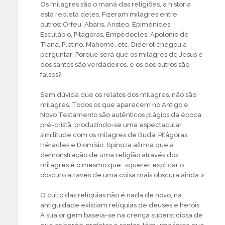
Os milagres são o maná das religiões, a história
está repleta deles. Fizeram milagres entre
outros: Orfeu, Abaris, Aristeo, Epiménides,
Esculápio, Pitágoras, Empédocles, Apolónio de
Tiana, Plotino, Mahomé, etc. Diderot chegou a
perguntar: Porque será que os milagres de Jesus e
dos santos são verdadeiros, e os dos outros são
falsos?
Sem dúvida que os relatos dos milagres, não são
milagres. Todos os que aparecem no Antigo e
Novo Testamento são autênticos plágios da época
pré-cristã, produzindo-se uma espectacular
similitude com os milagres de Buda, Pitágoras,
Héracles e Diomísio. Spinoza afirma que a
demonstração de uma religião através dos
milagres é o mesmo que: «querer explicar o
obscuro através de uma coisa mais obscura ainda.»
O culto das relíquias não é nada de novo, na
antiguidade existiam relíquias de deuses e heróis.
A sua origem baseia-se na crença supersticiosa de