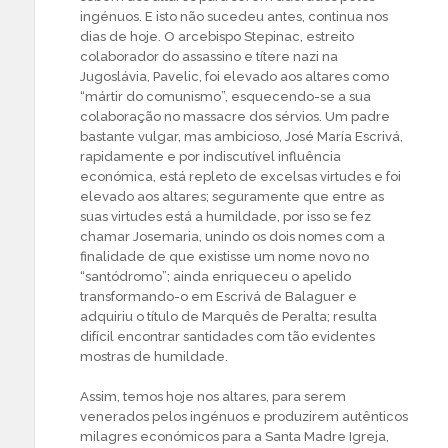
ingénuos. E isto não sucedeu antes, continua nos
dias de hoje. O arcebispo Stepinac, estreito
colaborador do assassino e títere nazi na
Jugoslávia, Pavelic, foi elevado aos altares como
“mártir do comunismo”, esquecendo-se a sua
colaboração no massacre dos sérvios. Um padre
bastante vulgar, mas ambicioso, José María Escrivá,
rapidamente e por indiscutível influência
económica, está repleto de excelsas virtudes e foi
elevado aos altares; seguramente que entre as
suas virtudes está a humildade, por isso se fez
chamar Josemaria, unindo os dois nomes com a
finalidade de que existisse um nome novo no
“santódromo”; ainda enriqueceu o apelido
transformando-o em Escrivá de Balaguer e
adquiriu o título de Marquês de Peralta; resulta
difícil encontrar santidades com tão evidentes
mostras de humildade.
Assim, temos hoje nos altares, para serem
venerados pelos ingénuos e produzirem autênticos
milagres económicos para a Santa Madre Igreja,