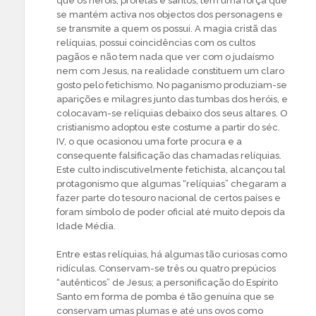
que os heróis, profetas e santos, têm uma força que
se mantém activa nos objectos dos personagens e
se transmite a quem os possui. A magia cristã das
relíquias, possui coincidências com os cultos
pagãos e não tem nada que ver com o judaísmo
nem com Jesus, na realidade constituem um claro
gosto pelo fetichismo. No paganismo produziam-se
aparições e milagres junto das tumbas dos heróis, e
colocavam-se relíquias debaixo dos seus altares. O
cristianismo adoptou este costume a partir do séc.
IV, o que ocasionou uma forte procura e a
consequente falsificação das chamadas relíquias.
Este culto indiscutivelmente fetichista, alcançou tal
protagonismo que algumas “relíquias” chegaram a
fazer parte do tesouro nacional de certos países e
foram símbolo de poder oficial até muito depois da
Idade Média.
Entre estas relíquias, há algumas tão curiosas como
ridículas. Conservam-se três ou quatro prepúcios
“autênticos” de Jesus; a personificação do Espírito
Santo em forma de pomba é tão genuína que se
conservam umas plumas e até uns ovos como