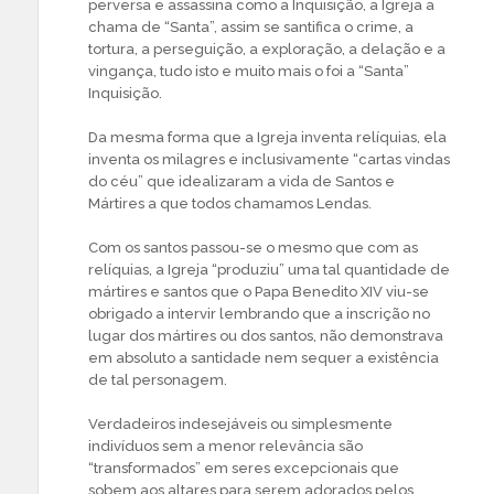
perversa e assassina como a Inquisição, a Igreja a
chama de “Santa”, assim se santifica o crime, a
tortura, a perseguição, a exploração, a delação e a
vingança, tudo isto e muito mais o foi a “Santa”
Inquisição.
Da mesma forma que a Igreja inventa relíquias, ela
inventa os milagres e inclusivamente “cartas vindas
do céu” que idealizaram a vida de Santos e
Mártires a que todos chamamos Lendas.
Com os santos passou-se o mesmo que com as
relíquias, a Igreja “produziu” uma tal quantidade de
mártires e santos que o Papa Benedito XIV viu-se
obrigado a intervir lembrando que a inscrição no
lugar dos mártires ou dos santos, não demonstrava
em absoluto a santidade nem sequer a existência
de tal personagem.
Verdadeiros indesejáveis ou simplesmente
indivíduos sem a menor relevância são
“transformados” em seres excepcionais que
sobem aos altares para serem adorados pelos