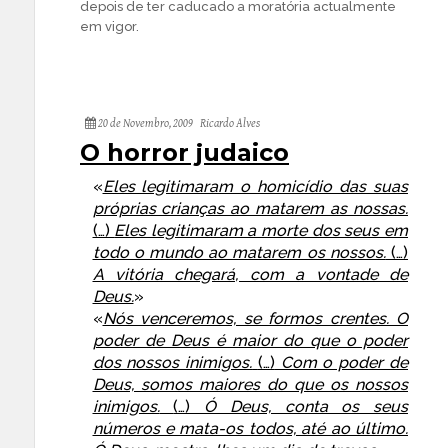
depois de ter caducado a moratória actualmente
em vigor.
20 de Novembro, 2009
Ricardo Alves
O horror judaico
«
Eles legitimaram o homicídio das suas
próprias crianças ao matarem as nossas.
(…)
Eles legitimaram a morte dos seus em
todo o mundo ao matarem os nossos.
(…)
A vitória chegará, com a vontade de
Deus.
»
«
Nós venceremos, se formos crentes. O
poder de Deus é maior do que o poder
dos nossos inimigos.
(…)
Com o poder de
Deus, somos maiores do que os nossos
inimigos.
(…)
Ó Deus, conta os seus
números e mata-os todos, até ao último.