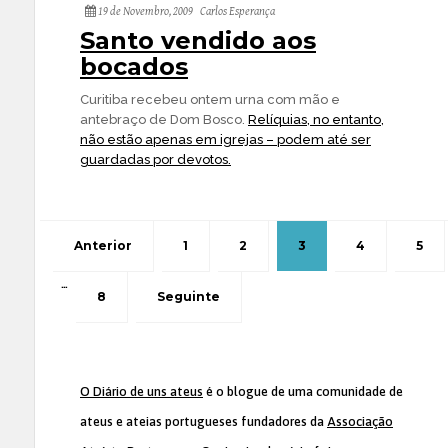
19 de Novembro, 2009
Carlos Esperança
Santo vendido aos
bocados
Curitiba recebeu ontem urna com mão e
antebraço de Dom Bosco.
Relíquias, no entanto,
não estão apenas em igrejas – podem até ser
guardadas por devotos.
Anterior
1
2
3
4
5
…
8
Seguinte
O Diário de uns ateus
é o blogue de uma comunidade de
ateus e ateias portugueses fundadores da
Associação