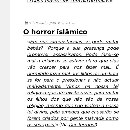
Ó Deus, mostra-lhes um dia de trevas.
»
19 de Novembro, 2009
Ricardo Alves
O horror islâmico
«
Em que circunstâncias se pode matar
bebés? “Porque a sua presença pode
promover assassinatos. Pode fazer-se
mal a crianças se estiver claro que elas
vão crescer para nos fazer mal… É
permitido fazer mal aos filhos de um líder
se for para o pressionar a não actuar
malvadamente. Vimos na nossa lei
religiosa que até existe razão para matar
os filhos dos que não são da nossa
religião, mesmo que não violem a nossa
lei divina, pela ameaça que causarão se
forem criados por gente malvada como
os seus pais.”
» (
Via
Der Terrorist
)